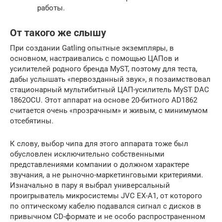
работы.
От такого же слышу
При создании Gatling опытные экземпляры, в
основном, настраивались с помощью ЦАПов и
усилителей родного бренда MyST, поэтому для теста,
дабы услышать «первозданный звук», я позаимствовал
стационарный мультибитный ЦАП-усилитель MyST DAC
1862OCU. Этот аппарат на основе 20-битного AD1862
считается очень «прозрачным» и живым, с минимумом
отсебятины.
К слову, выбор чипа для этого аппарата тоже был
обусловлен исключительно собственными
представлениями компании о должном характере
звучания, а не рыночно-маркетинговыми критериями.
Изначально в пару я выбрал универсальный
проигрыватель микросистемы JVC EX-A1, от которого
по оптическому кабелю подавался сигнал с дисков в
привычном CD-формате и не особо распространенном