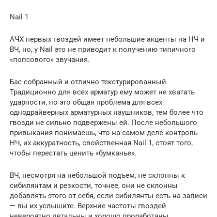
Nail 1
АЧХ первых гвоздей имеет небольшие акценты на НЧ и
ВЧ, но, у Nail это не приводит к получению типичного
«попсового» звучания.
Бас собранный и отлично текстурированный.
Традиционно для всех арматур ему может не хватать
ударности, но это общая проблема для всех
однодрайверных арматурных наушников, тем более что
гвозди не сильно подвержены ей. После небольшого
привыкания понимаешь, что на самом деле контроль
НЧ, их аккуратность, свойственная Nail 1, стоят того,
чтобы перестать ценить «бумканье».
ВЧ, несмотря на небольшой подъем, не склонны к
сибилянтам и резкости, точнее, они не склонны
добавлять этого от себя, если сибилянты есть на записи
— вы их услышите. Верхние частоты гвоздей
невероятно детальны и хорошо проработаны.