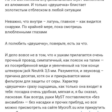
из алюминия. И только «двушечка» блистает
золотистым отблеском в любой ситуации
Неважно, что внутри – латунь, главное – как видится
снаружи. По крайней мере, пока смотришь
влюбленными глазами
А полюбить «двушечку», поверьте, есть за что.
И дело вовсе не в том, что к ушкам прилагается очень
прочный провод, симпатичный, как поясок на талии —
из посеребренной меди и увенченный на том конце
штекером jack Neutrik 3,5 мм. Разумеется, и звуковод –
причина десятая, хотя он и прикрывается мини
фильтром для защиты от серы. Характер
«двушечки» сразу ощущаешь, как только она входит в
тебя: посадка очень удобная, мягкая и, я бы сказал,
ласковая. Как всегда, ушки MyST поставляются «без
ансамбля» — без насадки и прочих приблуд, но все
можно присмотреть на сайте Mycroft.su или прикрутить