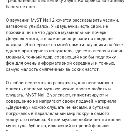
требовательна к источнику звука. Канарейка за копейку
басом не поет.
О звучании MyST Nail 2 хочется рассказывать часами,
загадочно улыбаясь. У «двушечки» есть свой, не
похожий ни на что другое музыкальный почерк.
Девушек много, а в самое сердце ранит отнюдь не
каждая… Это первые на моей памяти наушники на базе
одного арматурного излучателя, где есть «тело» и очень
мощный, точный удар, создающий как бы подложку-
фон для очень информативной середины и точных,
самую малость смягченных высоких частот.
О любви невозможно рассказать, как невозможно
описать словами музыку: нужно просто любить и
слушать. MyST Nail 2 увлекают, гипнотизируют и
совершенно не напрягают своей подачей материала.
«Двушечку» можно слушать не часами, а сутками,
погружаясь в параллельный мир покруче самого
чокнутого геймера. В этой музыке любви нет ни капли
мути, гула, бубнежа, искажений и прочей фальши.