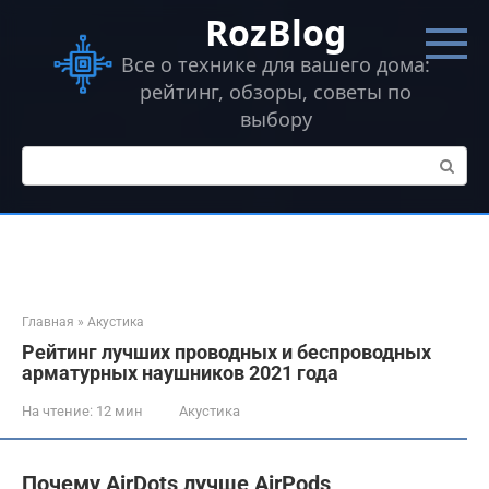
Перейти
RozBlog
к
контенту
Все о технике для вашего дома:
рейтинг, обзоры, советы по
выбору
Поиск:
Главная
»
Акустика
Рейтинг лучших проводных и беспроводных
арматурных наушников 2021 года
На чтение:
12 мин
Акустика
Почему AirDots лучше AirPods