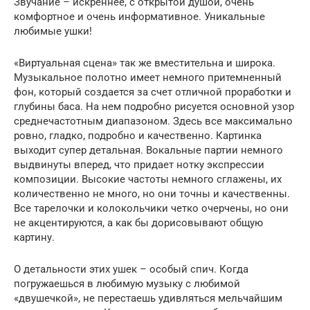
Звучание – искреннее, с открытой душой, очень
комфортное и очень информативное. Уникальные
любимые ушки!
«Виртуальная сцена» так же вместительна и широка.
Музыкальное полотно имеет немного притемненный
фон, который создается за счет отличной проработки и
глубины баса. На нем подробно рисуется основной узор
среднечастотным диапазоном. Здесь все максимально
ровно, гладко, подробно и качественно. Картинка
выходит супер детальная. Вокальные партии немного
выдвинуты вперед, что придает нотку экспрессии
композиции. Высокие частоты немного сглажены, их
количественно не много, но они точны и качественны.
Все тарелочки и колокольчики четко очерчены, но они
не акцентируются, а как бы дорисовывают общую
картину.
О детальности этих ушек – особый спич. Когда
погружаешься в любимую музыку с любимой
«двушечкой», не перестаешь удивляться мельчайшим