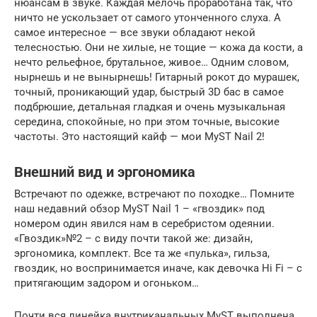
нюансам в звуке. Каждая мелочь проработана так, что
ничто не ускользает от самого утонченного слуха. А
самое интересное — все звуки обладают некой
телесностью. Они не хилые, не тощие — кожа да кости, а
нечто рельефное, брутальное, живое… Одним словом,
нырнешь и не вынырнешь! Гитарный рокот до мурашек,
точный, проникающий удар, быстрый 3D бас в самое
подбрюшие, детальная гладкая и очень музыкальная
середина, спокойные, но при этом точные, высокие
частоты. Это настоящий кайф — мои MyST Nail 2!
Внешний вид и эргономика
Встречают по одежке, встречают по походке… Помните
наш недавний обзор MyST Nail 1 – «гвоздик» под
номером один явился нам в серебристом одеянии.
«Гвоздик»№2 – с виду почти такой же: дизайн,
эргономика, комплект. Все та же «пулька», гильза,
гвоздик, но воспринимается иначе, как девочка Hi Fi – с
притягающим задором и огоньком…
Почти вся линейка внутриканальных MyST выполнена