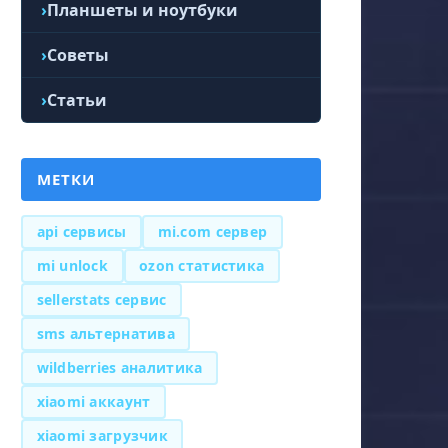
Планшеты и ноутбуки
Советы
Статьи
МЕТКИ
api сервисы
mi.com сервер
mi unlock
ozon статистика
sellerstats сервис
sms альтернатива
wildberries аналитика
xiaomi аккаунт
xiaomi загрузчик