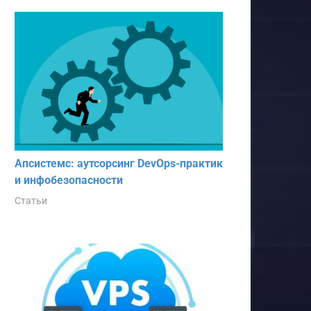
Апсистемс: аутсорсинг DevOps-практик
и инфобезопасности
Статьи