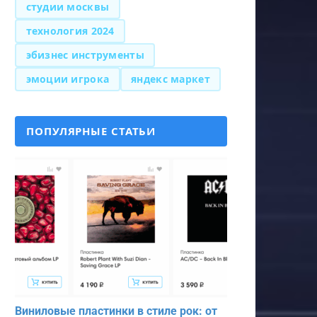
студии москвы
технология 2024
эбизнес инструменты
эмоции игрока
яндекс маркет
ПОПУЛЯРНЫЕ СТАТЬИ
Виниловые пластинки в стиле рок: от