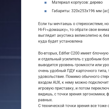
Материал корпусов: дерево
Габариты: 320х253х196 мм (ас)
Если ты мечтаешь о стереосистеме, н
Hi-Fi-«домашку», то обрати свое вниман
выглядит акустика великолепно и, без
куда будет установлена
Во-вторых, Edifier C200 имеет блочн
и отдельный усилитель с удобным бо
выводится уровень громкости или уро
очень удобный ПДУ карточного типа, 
удовольствие. Помимо обычного стер
входом AUX, к нему можно подключить
игровую приставку, и потом переключ
видишь, с точки зрения эргономики, ф
равных.
С технической точки зрения все тоже