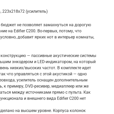
, 223х218х72 (усилитель)
о бюджет не позволяет замахнуться на дорогую
ие на Edifier C200. Во-первых, потому, что
условно, добавит ярких нот в интерьер комнаты,
ую конструкцию — пассивные акустические системы
льшим энкодером и LED-индикатором, на который
вень низких/высоких частот. В комплекте идет
так что управляться с этой акустикой — одно
еовхода, усилитель оснащен дополнительным
, к примеру, DVD-ресивер, медиаплеер или же
аться между источниками прямо с пульта. Как
ункционала и внешнего вида Edifier C200 нет
 сделано на высшем уровне. Корпуса колонок