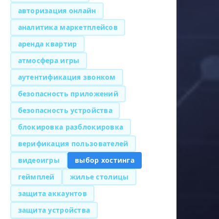
авторизация онлайн
аналитика маркетплейсов
аренда квартир
атмосфера игры
аутентификация звонком
безопасность приложений
безопасность устройства
блокировка разблокировка
верификация пользователей
видеоигры
выбор хостинга
геймплей
жилье столицы
защита аккаунтов
защита устройства