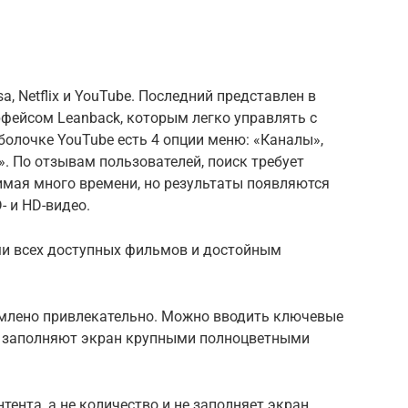
a, Netflix и YouTube. Последний представлен в
фейсом Leanback, которым легко управлять c
олочке YouTube есть 4 опции меню: «Каналы»,
». По отзывам пользователей, поиск требует
имая много времени, но результаты появляются
 и HD-видео.
рами всех доступных фильмов и достойным
рмлено привлекательно. Можно вводить ключевые
ы заполняют экран крупными полноцветными
нтента, а не количество и не заполняет экран