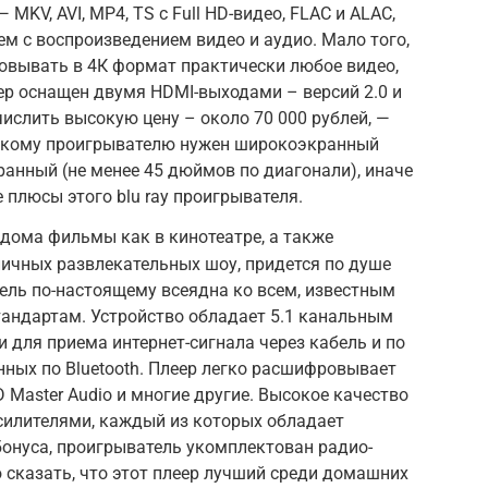
KV, AVI, MP4, TS c Full HD-видео, FLAC и ALAC,
лем с воспроизведением видео и аудио. Мало того,
овывать в 4К формат практически любое видео,
ер оснащен двумя HDMI-выходами – версий 2.0 и
числить высокую цену – около 70 000 рублей, —
к такому проигрывателю нужен широкоэкранный
ранный (не менее 45 дюймов по диагонали), иначе
 плюсы этого blu ray проигрывателя.
 дома фильмы как в кинотеатре, а также
ичных развлекательных шоу, придется по душе
дель по-настоящему всеядна ко всем, известным
тандартам. Устройство обладает 5.1 канальным
 для приема интернет-сигнала через кабель и по
анных по Bluetooth. Плеер легко расшифровывает
 Master Audio и многие другие. Высокое качество
силителями, каждый из которых обладает
бонуса, проигрыватель укомплектован радио-
 сказать, что этот плеер лучший среди домашних