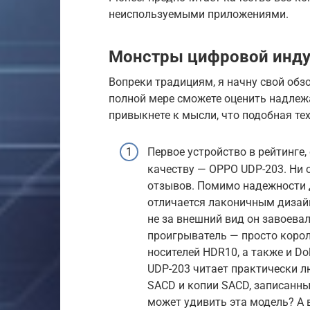
неиспользуемыми приложениями.
Монстры цифровой инду
Вопреки традициям, я начну свой обзо
полной мере сможете оценить надлежа
привыкнете к мысли, что подобная тех
Первое устройство в рейтинге,
качеству — OPPO UDP-203. Ни 
отзывов. Помимо надежности д
отличается лаконичным дизайн
не за внешний вид он завоева
проигрыватель — просто корол
носителей HDR10, а также и Do
UDP-203 читает практически л
SACD и копии SАСD, записанные
может удивить эта модель? А в