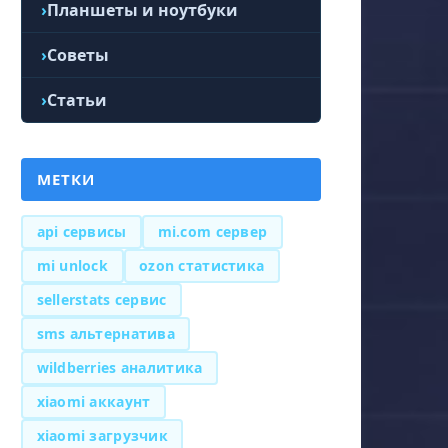
Планшеты и ноутбуки
Советы
Статьи
МЕТКИ
api сервисы
mi.com сервер
mi unlock
ozon статистика
sellerstats сервис
sms альтернатива
wildberries аналитика
xiaomi аккаунт
xiaomi загрузчик