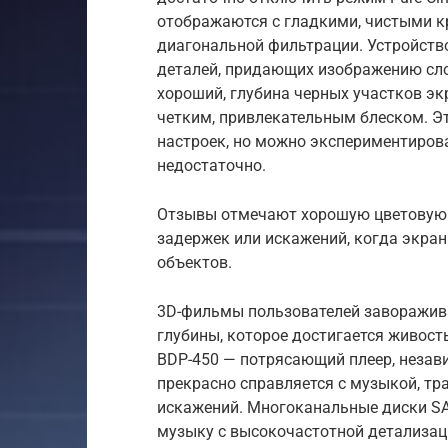
отображаются с гладкими, чистыми кр
диагональной фильтрации. Устройств
деталей, придающих изображению сло
хороший, глубина черных участков экр
четким, привлекательным блеском. Э
настроек, но можно экспериментирова
недостаточно.
Отзывы отмечают хорошую цветовую п
задержек или искажений, когда экра
объектов.
3D-фильмы пользователей заворажив
глубины, которое достигается живос
BDP-450 — потрясающий плеер, незав
прекрасно справляется с музыкой, тр
искажений. Многоканальные диски SA
музыку с высокочастотной детализац