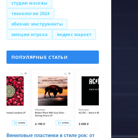
студии москвы
технология 2024
эбизнес инструменты
эмоции игрока
яндекс маркет
ПОПУЛЯРНЫЕ СТАТЬИ
Виниловые пластинки в стиле рок: от