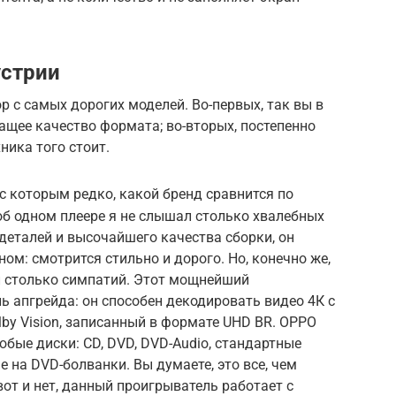
стрии
р с самых дорогих моделей. Во-первых, так вы в
щее качество формата; во-вторых, постепенно
ника того стоит.
 с которым редко, какой бренд сравнится по
об одном плеере я не слышал столько хвалебных
еталей и высочайшего качества сборки, он
ом: смотрится стильно и дорого. Но, конечно же,
л столько симпатий. Этот мощнейший
ь апгрейда: он способен декодировать видео 4К с
lby Vision, записанный в формате UHD BR. OPPO
юбые диски: CD, DVD, DVD-Audio, стандартные
 на DVD-болванки. Вы думаете, это все, чем
от и нет, данный проигрыватель работает с