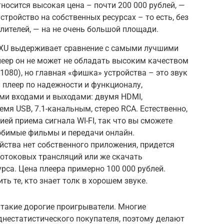
носится высокая цена – почти 200 000 рублей, —
тройство на собственных ресурсах – то есть, без
лителей, — на не очень большой площади.
XU выдерживает сравнение с самыми лучшими
плеер он не может не обладать высоким качеством
1080), но главная «фишка» устройства – это звук
й плеер по надежности и функционалу,
и входами и выходами: двумя HDMI,
мя USB, 7.1-канальным, стерео RCA. Естественно,
ей приема сигнала WI-FI, так что вы сможете
юбимые фильмы и передачи онлайн.
йства нет собственного приложения, придется
отоковых трансляций или же скачать
рса. Цена плеера примерно 100 000 рублей.
ь те, кто знает толк в хорошем звуке.
 такие дорогие проигрыватели. Многие
днестатистического покупателя, поэтому делают