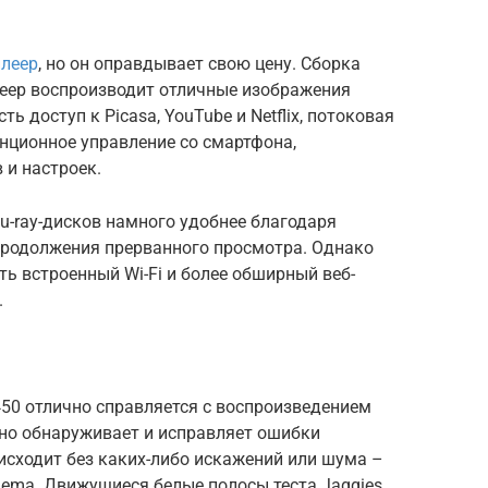
плеер
, но он оправдывает свою цену. Сборка
леер воспроизводит отличные изображения
ть доступ к Picasa, YouTube и Netflix, потоковая
нционное управление со смартфона,
и настроек.
lu-ray-дисков намного удобнее благодаря
продолжения прерванного просмотра. Однако
ть встроенный Wi-Fi и более обширный веб-
.
450 отлично справляется с воспроизведением
нно обнаруживает и исправляет ошибки
исходит без каких-либо искажений или шума –
nema. Движущиеся белые полосы теста Jaggies