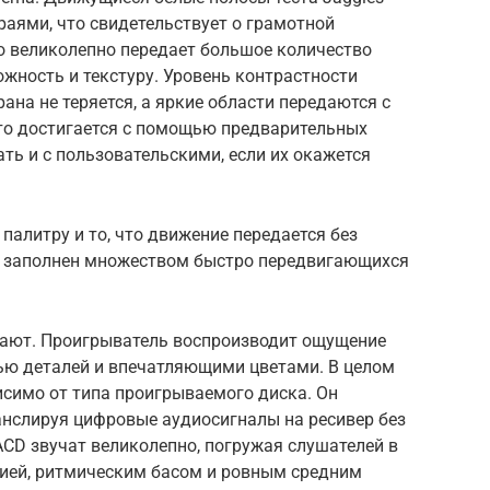
аями, что свидетельствует о грамотной
о великолепно передает большое количество
жность и текстуру. Уровень контрастности
ана не теряется, а яркие области передаются с
то достигается с помощью предварительных
ть и с пользовательскими, если их окажется
алитру и то, что движение передается без
н заполнен множеством быстро передвигающихся
ают. Проигрыватель воспроизводит ощущение
тью деталей и впечатляющими цветами. В целом
исимо от типа проигрываемого диска. Он
анслируя цифровые аудиосигналы на ресивер без
CD звучат великолепно, погружая слушателей в
ией, ритмическим басом и ровным средним