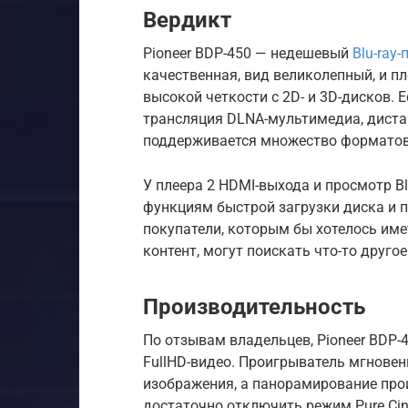
Вердикт
Pioneer BDP-450 — недешевый
Blu-ray-
качественная, вид великолепный, и п
высокой четкости с 2D- и 3D-дисков. Ес
трансляция DLNA-мультимедиа, диста
поддерживается множество форматов 
У плеера 2 HDMI-выхода и просмотр B
функциям быстрой загрузки диска и 
покупатели, которым бы хотелось име
контент, могут поискать что-то другое
Производительность
По отзывам владельцев, Pioneer BDP-
FullHD-видео. Проигрыватель мгнове
изображения, а панорамирование про
достаточно отключить режим Pure Ci