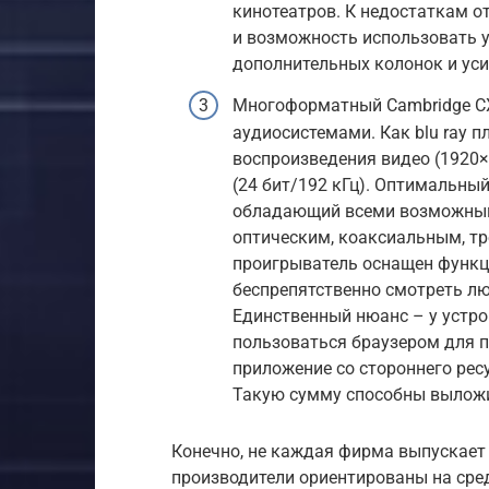
кинотеатров. К недостаткам от
и возможность использовать ус
дополнительных колонок и уси
Многоформатный Cambridge C
аудиосистемами. Как blu ray 
воспроизведения видео (1920×
(24 бит/192 кГц). Оптимальны
обладающий всеми возможным
оптическим, коаксиальным, тре
проигрыватель оснащен функци
беспрепятственно смотреть л
Единственный нюанс – у устро
пользоваться браузером для п
приложение со стороннего ресу
Такую сумму способны выложит
Конечно, не каждая фирма выпускает
производители ориентированы на сре