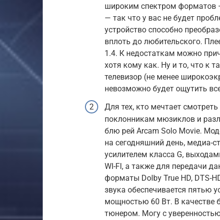
широким спектром форматов — M
— так что у вас не будет проб
устройство способно преобраз
вплоть до любительского. Пле
1.4. К недостаткам можно при
хотя кому как. Ну и то, что 
телевизор (не менее широкоэк
невозможно будет ощутить все
Для тех, кто мечтает смотреть
поклонникам мюзиклов и разл
блю рей Arcam Solo Movie. Мо
на сегодняшний день, медиа-с
усилителем класса G, выходами
WI-FI, а также для передачи д
форматы Dolby True HD, DTS-HD
звука обеспечивается пятью у
мощностью 60 Вт. В качестве 
тюнером. Могу с уверенностью