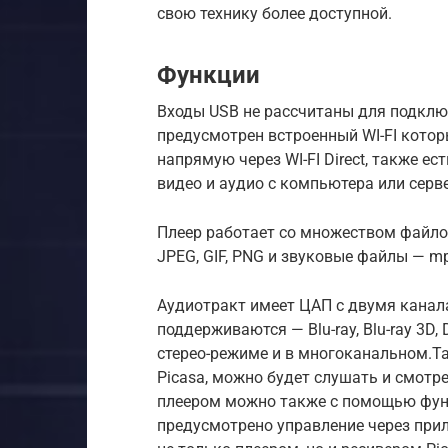
свою технику более доступной.
Функции
Входы USB не рассчитаны для подключе
предусмотрен встроенный WI-FI котор
напрямую через WI-FI Direct, также 
видео и аудио с компьютера или серве
Плеер работает со множеством файлов,
JPEG, GIF, PNG и звуковые файлы — mp
Аудиотракт имеет ЦАП с двумя канала
поддерживаются — Blu-ray, Blu-ray 3D, 
стерео-режиме и в многоканальном.Та
Picasa, можно будет слушать и смотр
плеером можно также с помощью функц
предусмотрено управление через прил