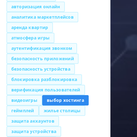
авторизация онлайн
аналитика маркетплейсов
аренда квартир
атмосфера игры
аутентификация звонком
безопасность приложений
безопасность устройства
блокировка разблокировка
верификация пользователей
видеоигры
выбор хостинга
геймплей
жилье столицы
защита аккаунтов
защита устройства