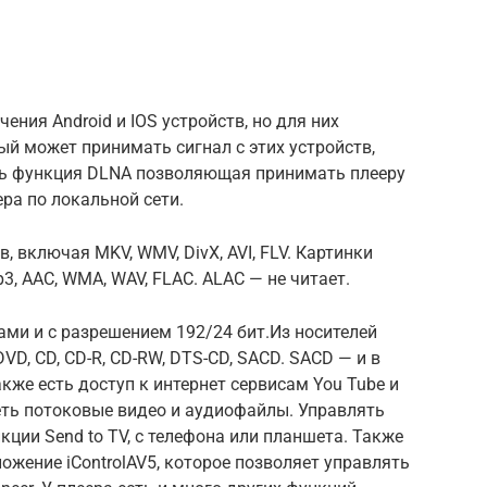
ния Android и IOS устройств, но для них
ый может принимать сигнал с этих устройств,
есть функция DLNA позволяющая принимать плееру
ра по локальной сети.
 включая MKV, WMV, DivX, AVI, FLV. Картинки
3, AAC, WMA, WAV, FLAC. ALAC — не читает.
ми и с разрешением 192/24 бит.Из носителей
DVD, CD, CD-R, CD-RW, DTS-CD, SACD. SACD — и в
кже есть доступ к интернет сервисам You Tube и
еть потоковые видео и аудиофайлы. Управлять
ии Send to TV, с телефона или планшета. Также
ожение iControlAV5, которое позволяет управлять