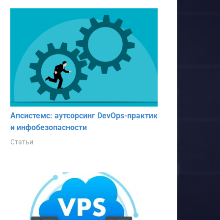
Апсистемс: аутсорсинг DevOps-практик
и инфобезопасности
Статьи