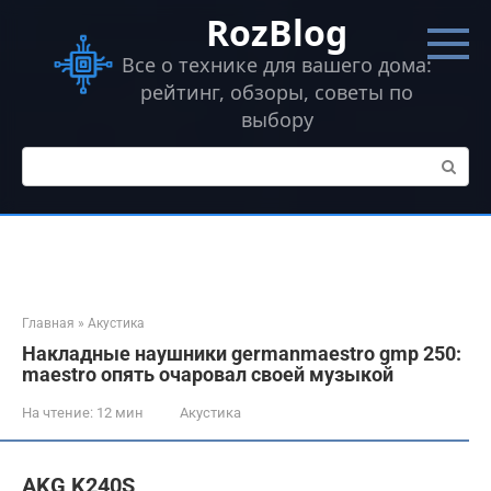
Перейти
RozBlog
к
контенту
Все о технике для вашего дома:
рейтинг, обзоры, советы по
выбору
Поиск:
Главная
»
Акустика
Накладные наушники germanmaestro gmp 250:
maestro опять очаровал своей музыкой
На чтение:
12 мин
Акустика
AKG K240S