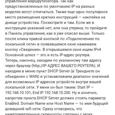
управления маршрутизатора. Так как
предустановленные по умолчанию IP на разных
моделях могут отличаться. Также еще одно популярное
место размещения кратких инструкций — наклейка на
днище устройства. Посмотрите и там. Если же в
инструкции указаний нет, или она утеряна, то пройдите
в Панель управления, как я уже описал выше. Только
после клика правой кнопкой по «Подключению по
локальной сети» в появившемся окне нажимаем
кнопку «Сведения». В открывшемся окне ищем IPv4
Основной шлюз — это и есть IP-адрес роутера.
Теперь, наконец, заходим по указанному там адресу
через браузер (http://IP АДРЕС ВАШЕГО РОУТЕРА). И
находим в меню пункт DHCP Server (в Тренднете он
объединен с WAN) и устанавливаем диапазон значений
для возможных IP адресов устройств внутри вашей
локальной сети. У меня он был таким: Start IP —
192.168.10.101, End IP 192.168.10.200. Ну и конечно,
напротив пункта DHCP Server должен стоять параметр
Enabled. Domain Name или Host Name — то имя будущей
домашней wifi сети. Сразу оговорюсь, что
нижеприведенные скриншоты сделаны с моих