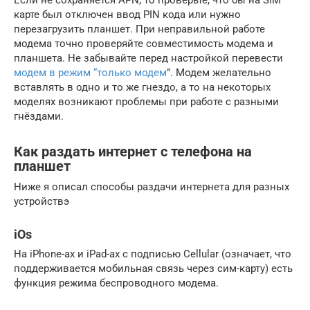
Если не сохраняется APN, то проверьте, что бы на SIM
карте был отключен ввод PIN кода или нужно
перезагрузить планшет. При неправильной работе
модема точно проверяйте совместимость модема и
планшета. Не забывайте перед настройкой перевести
модем в режим “только модем
”. Модем желательно
вставлять в одно и то же гнездо, а то на некоторых
моделях возникают проблемы при работе с разными
гнёздами.
Как раздать интернет с телефона на
планшет
Ниже я описал способы раздачи интернета для разных
устройствэ
iOs
На iPhone-ах и iPad-ах с подписью Cellular (означает, что
поддерживается мобильная связь через сим-карту) есть
функция режима беспроводного модема.