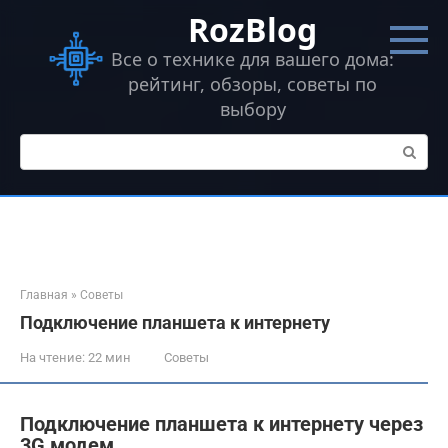
Перейти
RozBlog
к
контенту
Все о технике для вашего дома:
рейтинг, обзоры, советы по
выбору
Поиск:
Главная
»
Советы
Подключение планшета к интернету
На чтение:
22 мин
Советы
Подключение планшета к интернету через
3G модем.