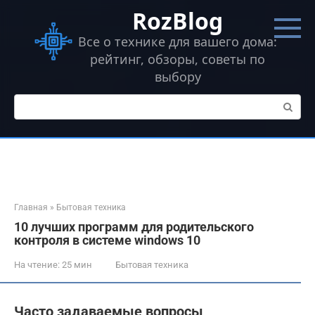
Перейти
RozBlog
к
контенту
Все о технике для вашего дома:
рейтинг, обзоры, советы по
выбору
Поиск:
Главная
»
Бытовая техника
10 лучших программ для родительского
контроля в системе windows 10
На чтение:
25 мин
Бытовая техника
Часто задаваемые вопросы