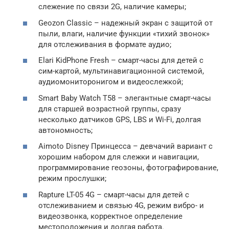
слежение по связи 2G, наличие камеры;
Geozon Classic – надежный экран с защитой от
пыли, влаги, наличие функции «тихий звонок»
для отслеживания в формате аудио;
Elari KidPhone Fresh – смарт-часы для детей с
сим-картой, мультинавигационной системой,
аудиомониторонигом и видеослежкой;
Smart Baby Watch T58 – элегантные смарт-часы
для старшей возрастной группы, сразу
несколько датчиков GPS, LBS и Wi-Fi, долгая
автономность;
Aimoto Disney Принцесса – девчачий вариант с
хорошим набором для слежки и навигации,
программирование геозоны, фотографирование,
режим прослушки;
Rapture LT-05 4G – смарт-часы для детей с
отслеживанием и связью 4G, режим вибро- и
видеозвонка, корректное определение
местоположения и долгая работа.