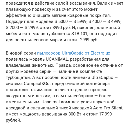
приводится в действие силой всасывания. Валик имеет
плавающую подвеску и за счет этого может
эффективно очищать мягкие ковровые покрытия.
Подходит для моделей S 5000 — S 5999, S 4000 — S 4999,
S 2000 — S 2999, стоит 3990 руб. И, наконец, для мягкой
мебели есть малая турбощётка STB 101, она подходит
для всех пылесосов марки и стоит 2999 руб.
В новой серии
пылесосов UltraCaptic от Electrolux
появилась модель UCANIMAL, разработанная для
владельцев животных. Правда, основное ее отличие от
других моделей серии — наличие в комплекте
турбощетки. А вот особенность линейки UltraCaptic —
система Compact&Go: перед очисткой контейнера
происходит сжимание пыли, что делает процесс
аккуратным и легким, а сам пылесборник — более
вместительным. Ucanimal комплектуется паркетной
насадкой и специальной тихой насадкой Aero Pro Silent,
имеет мощность всасывания 300 Вт и стоит 17 990
рублей.