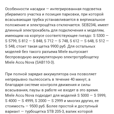
Особенности насадки — интегрированная подсветка
убираемого участка и позиция парковки, при которой
всасывающая трубка устанавливается в вертикальное
положение и электрощётка отключается. SEB234L имеет
длинный электрокабель для подключения к моделям,
имеющим на корпусе соответствующее гнездо: S 5300 —
S 5799, S 812 — S 848, S 712 — S 748, S 612 — S 648, S 512 —
S 548, стоит такая щетка 9900 руб. Для остальных
моделей без такого разъема Miele выпускает
беспроводную аккумуляторную электротурбощетку
Miele Accu Nova (SAB110-3).
При полной зарядке аккумулятора она позволяет
непрерывно пылесосить в течение 40 минут, а
благодаря системе контроля движения и силы
всасывания, паузы в работе не входят в это время.
Miele Accu Nova подходит для моделей S 5000 — S 5999,
S 4000 — S 4999, S 2000 — S 2999 и многих других, ее
стоимость — 9500 руб. Более простой и доступный
вариант — турбощетка STB 205-3, валик которой