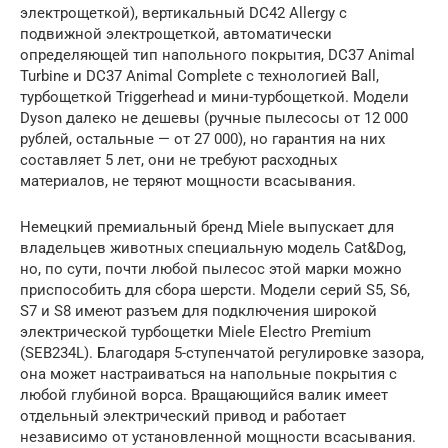
электрощеткой), вертикальный DC42 Allergy с
подвижной электрощеткой, автоматически
определяющей тип напольного покрытия, DC37 Animal
Turbine и DC37 Animal Complete с технологией Ball,
турбощеткой Triggerhead и мини-турбощеткой. Модели
Dyson далеко не дешевы (ручные пылесосы от 12 000
рублей, остальные — от 27 000), но гарантия на них
составляет 5 лет, они не требуют расходных
материалов, не теряют мощности всасывания.
Немецкий премиальный бренд Miele выпускает для
владельцев животных специальную модель Cat&Dog,
но, по сути, почти любой пылесос этой марки можно
приспособить для сбора шерсти. Модели серий S5, S6,
S7 и S8 имеют разъем для подключения широкой
электрической турбощетки Miele Electro Premium
(SEB234L). Благодаря 5-ступенчатой регулировке зазора,
она может настраиваться на напольные покрытия с
любой глубиной ворса. Вращающийся валик имеет
отдельный электрический привод и работает
независимо от установленной мощности всасывания.