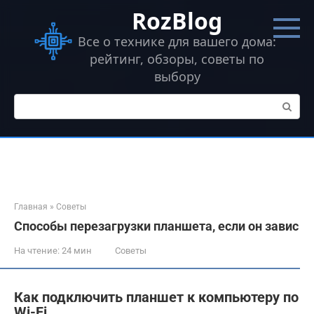
Перейти
RozBlog
к
контенту
Все о технике для вашего дома:
рейтинг, обзоры, советы по
выбору
Поиск:
Главная
»
Советы
Способы перезагрузки планшета, если он завис
На чтение:
24 мин
Советы
Как подключить планшет к компьютеру по
Wi-Fi