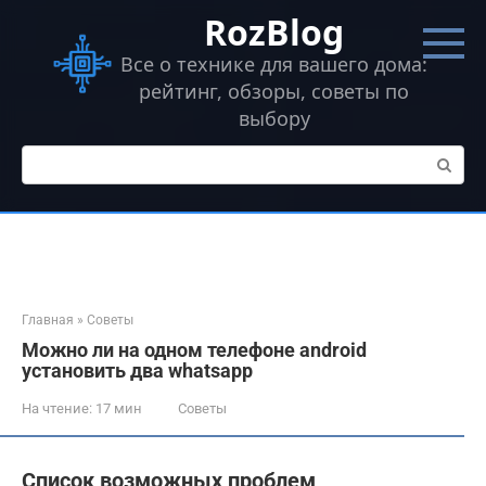
Перейти
RozBlog
к
контенту
Все о технике для вашего дома:
рейтинг, обзоры, советы по
выбору
Поиск:
Главная
»
Советы
Можно ли на одном телефоне android
установить два whatsapp
На чтение:
17 мин
Советы
Список возможных проблем