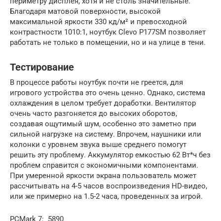
периметру дисплея, хотя и не столь значительные.
Благодаря матовой поверхности, высокой
максимальной яркости 330 кд/м² и превосходной
контрастности 1010:1, ноутбук Clevo P177SM позволяет
работать не только в помещении, но и на улице в тени.
Тестирование
В процессе работы ноутбук почти не греется, для
игрового устройства это очень ценно. Однако, система
охлаждения в целом требует доработки. Вентилятор
очень часто разгоняется до высоких оборотов,
создавая ощутимый шум, особенно это заметно при
сильной нагрузке на систему. Впрочем, наушники или
колонки с уровнем звука выше среднего помогут
решить эту проблему. Аккумулятор емкостью 62 Вт*ч без
проблем справится с экономичными компонентами.
При умеренной яркости экрана пользователь может
рассчитывать на 4-5 часов воспроизведения HD-видео,
или же примерно на 1.5-2 часа, проведенных за игрой.
PCMark 7: 5890