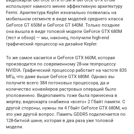
используют намного менее эффективную архитектуру
Fermi. Архитектура Kepler изначально появилась на
мобильном сегменте в виде моделей среднего класса
GeForce GT 650M и GeForce GT 640M. Только позднее
она вышла в виде топовой модели GeForce GTX 680M
(тест и обзор) — мы, наконец, получили high-end
графический процессор на дизайне Kepler.
То же самое касается и GeForce GTX 660M, которая
производится по современному 28-нм техпроцессу
NVIDIA. Графический процессор работает на частоте 835
МГц, что даже выше GeForce GTX 680M. Однако вы
получите всего 384 потоковых процессора, да и
количество конвейеров растровых операций было
уполовинено. Видеопамять тоже была принесена в
жертву, видеокарта снабжена «всего» 2 Гбайт памяти. С
другой стороны, нужны ли 4 Гбайт GeForce GTX 680M, но
это уже другой вопрос. Память GDDR5 подключается по
128-битной шине, которая в два раза уже топовой
модели.