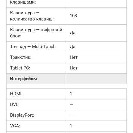
клавишами:
Клавиатура —
103
количество клавиш:
Клавиатура — цифровой
Да
блок:
Тач-пад — Multi-Touch:
Да
Трак-стик:
Нет
Tablet PC:
Нет
Интерфейсы
HDMI:
1
DVI:
—
DisplayPort:
—
VGA:
1