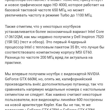
и новое графическое ядро HD 4000, которое работает на
базовой тактовой частоте 650 МГц, но может
увеличивать частоту в режиме Turbo до 1100 МГц.
Также отметим, что у некоторых ноутбуков
устанавливается более экономичный вариант Intel Core
i7-3612QM, как мы недавно получили у Dell Inspiron 7520
(15R SE) (тест и обзор). Это первый 4-ядерный
процессор Intel с тепловым пакетом 35 Вт, что лучше бы
соответствовало компактному корпусу MSI GT60.
Разница по частоте 200 МГц вряд ли актуальна на
практике.
Мы впервые получаем ноутбук с видеокартой NVIDIA
GeForce GTX 660M, но, опять же, калифорнийский
производитель внёс дополнительную путаницу, так что
сравнивать напрямую модельные номера с настольным
сегментом не следует. Как наивно считают некоторые
пользователи, все видеокарты линейки 600 построены
на новой архитектуре Kepler. Как бы не так, те же
видеокарты GeForce GTX 675M и GeForce GTX 670M