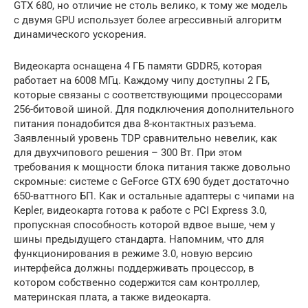
GTX 680, но отличие не столь велико, к тому же модель
с двумя GPU использует более агрессивный алгоритм
динамического ускорения.
Видеокарта оснащена 4 ГБ памяти GDDR5, которая
работает на 6008 МГц. Каждому чипу доступны 2 ГБ,
которые связаны с соответствующими процессорами
256-битовой шиной. Для подключения дополнительного
питания понадобится два 8-контактных разъема.
Заявленный уровень TDP сравнительно невелик, как
для двухчипового решения – 300 Вт. При этом
требования к мощности блока питания также довольно
скромные: системе с GeForce GTX 690 будет достаточно
650-ваттного БП. Как и остальные адаптеры с чипами на
Kepler, видеокарта готова к работе с PCI Express 3.0,
пропускная способность которой вдвое выше, чем у
шины предыдущего стандарта. Напомним, что для
функционирования в режиме 3.0, новую версию
интерфейса должны поддерживать процессор, в
котором собственно содержится сам контроллер,
материнская плата, а также видеокарта.