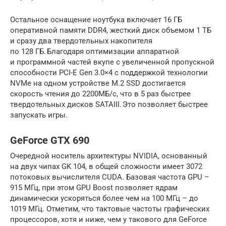
Остальное оснащение ноутбука включает 16 ГБ
оперативной памяти DDR4, жесткий диск объемом 1 ТБ
и сразу два твердотельных накопителя
по 128 ГБ. Благодаря оптимизации аппаратной
и программной частей вкупе с увеличенной пропускной
способности PCI-E Gen 3.0×4 с поддержкой технологии
NVMe на одном устройстве M.2 SSD достигается
скорость чтения до 2200МБ/с, что в 5 раз быстрее
твердотельных дисков SATAIII. Это позволяет быстрее
запускать игры.
GeForce GTX 690
Очередной носитель архитектуры NVIDIA, основанный
на двух чипах GK 104, в общей сложности имеет 3072
потоковых вычислителя CUDA. Базовая частота GPU –
915 МГц, при этом GPU Boost позволяет ядрам
динамически ускоряться более чем на 100 МГц – до
1019 МГц. Отметим, что тактовые частоты графических
процессоров, хотя и ниже, чем у такового для GeForce