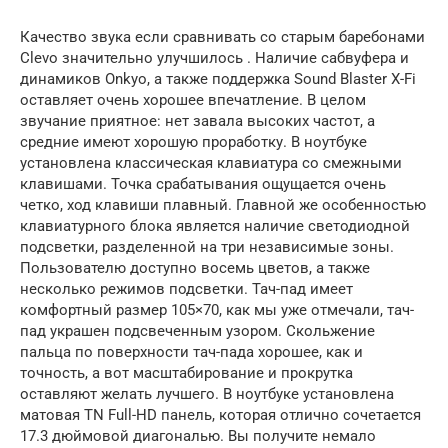
Качество звука если сравнивать со старым баребонами
Clevo значительно улучшилось . Наличие сабвуфера и
динамиков Onkyo, а также поддержка Sound Blaster X-Fi
оставляет очень хорошее впечатление. В целом
звучание приятное: нет завала высоких частот, а
средние имеют хорошую проработку. В ноутбуке
установлена классическая клавиатура со смежными
клавишами. Точка срабатывания ощущается очень
четко, ход клавиши плавный. Главной же особенностью
клавиатурного блока является наличие светодиодной
подсветки, разделенной на три независимые зоны.
Пользователю доступно восемь цветов, а также
несколько режимов подсветки. Тач-пад имеет
комфортный размер 105×70, как мы уже отмечали, тач-
пад украшен подсвеченным узором. Скольжение
пальца по поверхности тач-пада хорошее, как и
точность, а вот масштабирование и прокрутка
оставляют желать лучшего. В ноутбуке установлена
матовая TN Full-HD панель, которая отлично сочетается
17.3 дюймовой диагональю. Вы получите немало