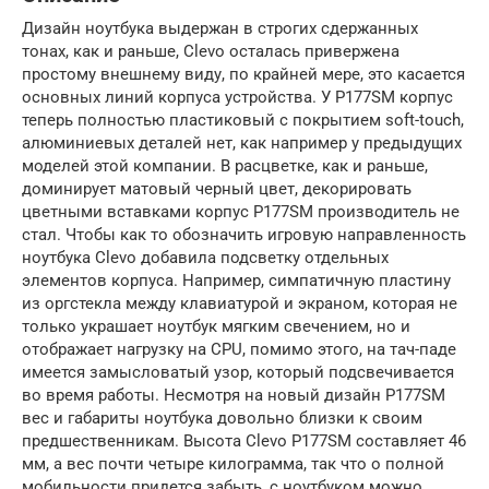
Дизайн ноутбука выдержан в строгих сдержанных
тонах, как и раньше, Clevo осталась привержена
простому внешнему виду, по крайней мере, это касается
основных линий корпуса устройства. У P177SM корпус
теперь полностью пластиковый с покрытием soft-touch,
алюминиевых деталей нет, как например у предыдущих
моделей этой компании. В расцветке, как и раньше,
доминирует матовый черный цвет, декорировать
цветными вставками корпус P177SM производитель не
стал. Чтобы как то обозначить игровую направленность
ноутбука Clevo добавила подсветку отдельных
элементов корпуса. Например, симпатичную пластину
из оргстекла между клавиатурой и экраном, которая не
только украшает ноутбук мягким свечением, но и
отображает нагрузку на CPU, помимо этого, на тач-паде
имеется замысловатый узор, который подсвечивается
во время работы. Несмотря на новый дизайн P177SM
вес и габариты ноутбука довольно близки к своим
предшественникам. Высота Clevo P177SM составляет 46
мм, а вес почти четыре килограмма, так что о полной
мобильности придется забыть, с ноутбуком можно