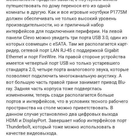
путешествовать по дому перенося его из одной
комнаты в другую. Как и все игровые ноутбуки P177SM
должен обеспечивать не только высокий уровень
производительности, но и приличный набор
интерфейсов для подключения периферии. На левой
панели Clevo можно увидеть три порта USB 3.0, один из
которых совмещен с eSATA. Там же располагается карт-
ридер, сетевой порт LAN RJ-45 с поддержкой Gigabit
Ethernet и порт FireWire. На правой стороне устройства
имеется четвертый порт USB но только устаревшего
стандарта 2.0, четыре порта аналогового звука, которые
позволяют подключить многоканальную акустику. А
вот большую часть правой грани занимает привод Blu-
ray. Задняя часть корпуса тоже подверглась
изменениям, теперь сзади располагается больше
портов и интерфейсов, что в условиях тесного рабочего
пространства на столе можно приветствовать. В
данном случае установлено два цифровых выхода
HDMI и DisplayPort. Завершает набор интерфейсов порт
Thunderbolt, который тоже можно использовать в
качестве видеовыхода.