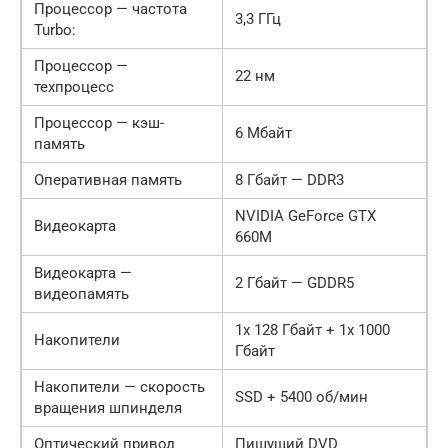
Процессор — частота
3,3 ГГц
Turbo:
Процессор —
22 нм
техпроцесс
Процессор — кэш-
6 Мбайт
память
Оперативная память
8 Гбайт — DDR3
NVIDIA GeForce GTX
Видеокарта
660M
Видеокарта —
2 Гбайт — GDDR5
видеопамять
1x 128 Гбайт + 1x 1000
Накопители
Гбайт
Накопители — скорость
SSD + 5400 об/мин
вращения шпинделя
Оптический привод
Пишущий DVD