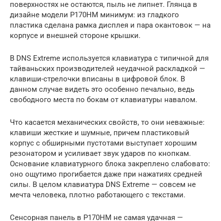
поверхностях не остаются, пыль не липнет. Глянца в
дизайне модели P170HM минимум: из гладкого
пластика сделана рамка дисплея и пара окантовок — на
корпусе и внешней стороне крышки.
В DNS Extreme используется клавиатура с типичной для
тайваньских производителей неудачной раскладкой —
клавиши-стрелочки вписаны в цифровой блок. В
данном случае видеть это особенно печально, ведь
свободного места по бокам от клавиатуры навалом.
Что касается механических свойств, то они неважные:
клавиши жесткие и шумные, причем пластиковый
корпус с обширными пустотами выступает хорошим
резонатором и усиливает звук ударов по кнопкам.
Основание клавиатурного блока закреплено слабовато:
оно ощутимо прогибается даже при нажатиях средней
силы. В целом клавиатура DNS Extreme — совсем не
мечта человека, плотно работающего с текстами.
Сенсорная панель в P170HM не самая удачная —