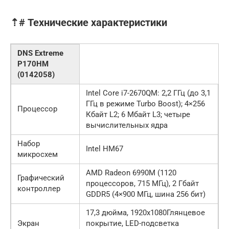
⇡# Технические характеристики
DNS Extreme
P170HM
(0142058)
Intel Core i7-2670QM: 2,2 ГГц (до 3,1
ГГц в режиме Turbo Boost); 4×256
Процессор
Кбайт L2; 6 Мбайт L3; четыре
вычислительных ядра
Набор
Intel HM67
микросхем
AMD Radeon 6990M (1120
Графический
процессоров, 715 МГц), 2 Гбайт
контроллер
GDDR5 (4×900 МГц, шина 256 бит)
17,3 дюйма, 1920х1080Глянцевое
Экран
покрытие, LED-подсветка