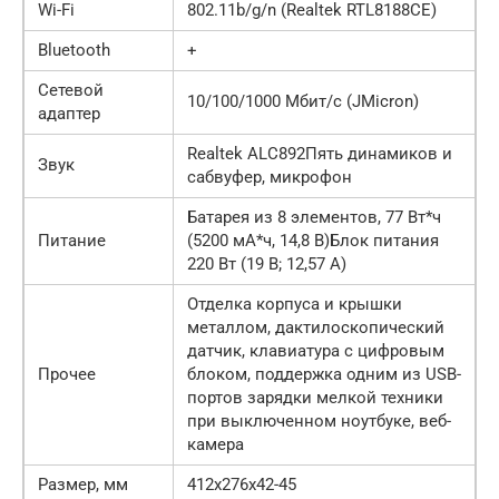
Wi-Fi
802.11b/g/n (Realtek RTL8188CE)
Bluetooth
+
Сетевой
10/100/1000 Мбит/с (JMicron)
адаптер
Realtek ALC892Пять динамиков и
Звук
сабвуфер, микрофон
Батарея из 8 элементов, 77 Вт*ч
Питание
(5200 мА*ч, 14,8 В)Блок питания
220 Вт (19 В; 12,57 А)
Отделка корпуса и крышки
металлом, дактилоскопический
датчик, клавиатура с цифровым
Прочее
блоком, поддержка одним из USB-
портов зарядки мелкой техники
при выключенном ноутбуке, веб-
камера
Размер, мм
412x276x42-45