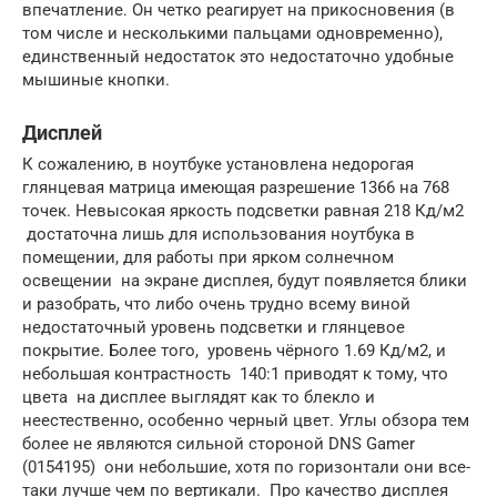
впечатление. Он четко реагирует на прикосновения (в
том числе и несколькими пальцами одновременно),
единственный недостаток это недостаточно удобные
мышиные кнопки.
Дисплей
К сожалению, в ноутбуке установлена недорогая
глянцевая матрица имеющая разрешение 1366 на 768
точек. Невысокая яркость подсветки равная 218 Кд/м2
достаточна лишь для использования ноутбука в
помещении, для работы при ярком солнечном
освещении на экране дисплея, будут появляется блики
и разобрать, что либо очень трудно всему виной
недостаточный уровень подсветки и глянцевое
покрытие. Более того, уровень чёрного 1.69 Кд/м2, и
небольшая контрастность 140:1 приводят к тому, что
цвета на дисплее выглядят как то блекло и
неестественно, особенно черный цвет. Углы обзора тем
более не являются сильной стороной DNS Gamer
(0154195) они небольшие, хотя по горизонтали они все-
таки лучше чем по вертикали. Про качество дисплея