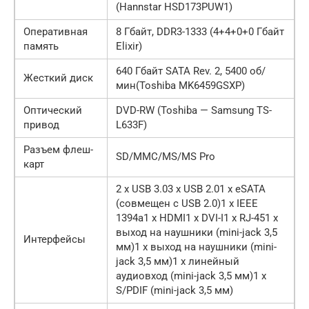
(Hannstar HSD173PUW1)
Оперативная
8 Гбайт, DDR3-1333 (4+4+0+0 Гбайт
память
Elixir)
640 Гбайт SATA Rev. 2, 5400 об/
Жесткий диск
мин(Toshiba MK6459GSXP)
Оптический
DVD-RW (Toshiba — Samsung TS-
привод
L633F)
Разъем флеш-
SD/MMC/MS/MS Pro
карт
2 х USB 3.03 х USB 2.01 x eSATA
(совмещен с USB 2.0)1 x IEEE
1394a1 x HDMI1 x DVI-I1 x RJ-451 x
выход на наушники (mini-jack 3,5
Интерфейсы
мм)1 x выход на наушники (mini-
jack 3,5 мм)1 x линейный
аудиовход (mini-jack 3,5 мм)1 x
S/PDIF (mini-jack 3,5 мм)