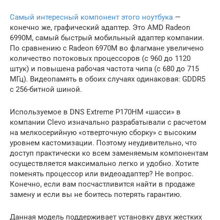
Самый интересный компонент этого ноутбука
—
конечно же, графический адаптер. Это AMD Radeon
6990M, самый быстрый мобильный адаптер компании.
По сравнению с Radeon 6970M во флагмане увеличено
количество потоковых процессоров (с 960 до 1120
штук) и повышена рабочая частота чипа (с 680 до 715
МГц). Видеопамять в обоих случаях одинаковая: GDDR5
с 256-битной шиной.
Используемое в DNS Extreme P170HM «шасси» в
компании Clevo изначально разрабатывали с расчетом
на мелкосерийную «отверточную сборку» с высоким
уровнем кастомизации. Поэтому неудивительно, что
доступ практически ко всем заменяемым компонентам
осуществляется максимально легко и удобно. Хотите
поменять процессор или видеоадаптер? Не вопрос.
Конечно, если вам посчастливится найти в продаже
замену и если вы не боитесь потерять гарантию.
Данная модель поддерживает установку двух жестких