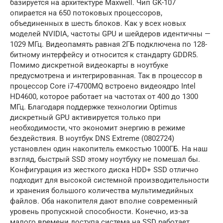
базируется на архитектуре Maxwell. Чип GK-107
опирается на 650 потоковых процессоров,
объединенных в шесть блоков. Как у всех новых
моделей NVIDIA, частоты GPU и шейдеров идентичны —
1029 МГц. Видеопамять равная 2ГБ подключена по 128-
битному интерфейсу и относится к стандарту GDDR5.
Помимо дискретной видеокарты в ноутбуке
предусмотрена и интегрированная. Так в процессор в
процессор Core i7-4700MQ встроено видеоядро Intel
HD4600, которое работает на частотах от 400 до 1300
МГц. Благодаря поддержке технологии Optimus
дискретный GPU активируется только при
необходимости, что экономит энергию в режиме
бездействия. В ноутбук DNS Extreme (0802724)
установлен один накопитель емкостью 1000ГБ. На наш
взгляд, быстрый SSD этому ноутбуку не помешал бы.
Конфигурация из жесткого диска HDD+ SSD отлично
подходит для высокой системной производительности
и хранения большого количества мультимедийных
файлов. Оба накопителя дают вполне современный
уровень пропускной способности. Конечно, из-за
малого времени доступа система на SSD работает