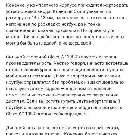
Конечно, у компактного корпуса приходится жертвовать
устройствами ввода. Клавиши были урезаны по
размеру до 14 x 13 мм, расположены они очень плотно,
напоминая по раскладке нетбук, да и точка
срабатывания клавиш «размыта». Но привыкнуть
можно. Тач-пад работает точно, но поверхность у него
могла бы быть гладкой, а не шершавой.
Сильной стороной Clevo W110ER является игровая
производительность. Честно говоря, нечасто встретишь
столь высокий уровень производительности в ультра-
мобильном сегменте. Даже с современными играми
ноутбук справляется без проблем, они дают довольно
высокую частоту кадров — в данном отношении
помогает и не очень высокое «родное» разрешение
дисплея. Если вы хотите купить ультра-портативный
ноутбук с высокой игровой производительностью, то
Clevo W110ER вполне себя оправдает.
Дисплей показал высокое качество в наших тестах,
радует и матовая отделка. Конечно, более высокая