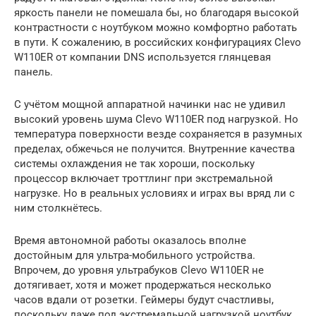
яркость панели не помешала бы, но благодаря высокой
контрастности с ноутбуком можно комфортно работать
в пути. К сожалению, в российских конфигурациях Clevo
W110ER от компании DNS используется глянцевая
панель.
С учётом мощной аппаратной начинки нас не удивил
высокий уровень шума Clevo W110ER под нагрузкой. Но
температура поверхности везде сохраняется в разумных
пределах, обжечься не получится. Внутренние качества
системы охлаждения не так хороши, поскольку
процессор включает троттлинг при экстремальной
нагрузке. Но в реальных условиях и играх вы вряд ли с
ним столкнётесь.
Время автономной работы оказалось вполне
достойным для ультра-мобильного устройства.
Впрочем, до уровня ультрабуков Clevo W110ER не
дотягивает, хотя и может продержаться несколько
часов вдали от розетки. Геймеры будут счастливы,
поскольку даже под экстремальной нагрузкой ноутбук