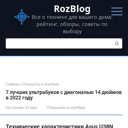
Перейти
RozBlog
к
контенту
Все о технике для вашего дома:
рейтинг, обзоры, советы по
выбору
Поиск:
Главная
»
Планшеты и ноутбуки
7 лучших ультрабуков с диагональю 14 дюймов
в 2022 году
На чтение:
21 мин
Планшеты и ноутбуки
Технические характеристики Asus U38N