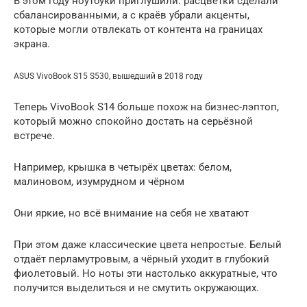
В этом году ноутбуки приглушили: расцветки сделали
сбалансированными, а с краёв убрали акценты,
которые могли отвлекать от контента на границах
экрана.
ASUS VivoBook S15 S530, вышедший в 2018 году
Теперь VivоBook S14 больше похож на бизнес-лэптоп,
который можно спокойно достать на серьёзной
встрече.
Например, крышка в четырёх цветах: белом,
малиновом, изумрудном и чёрном
Они яркие, но всё внимание на себя не хватают
При этом даже классические цвета непростые. Белый
отдаёт перламутровым, а чёрный уходит в глубокий
фиолетовый. Но ноты эти настолько аккуратные, что
получится выделиться и не смутить окружающих.