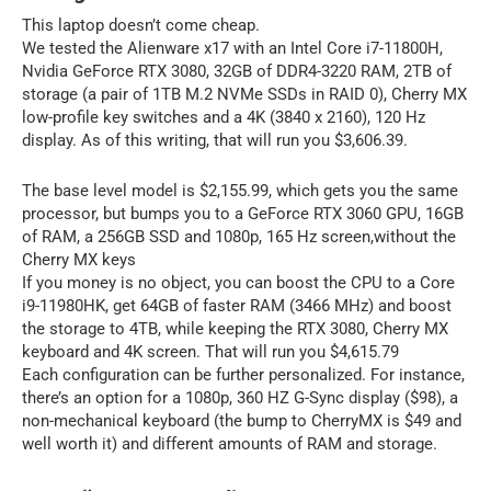
This laptop doesn’t come cheap.
We tested the Alienware x17 with an Intel Core i7-11800H,
Nvidia GeForce RTX 3080, 32GB of DDR4-3220 RAM, 2TB of
storage (a pair of 1TB M.2 NVMe SSDs in RAID 0), Cherry MX
low-profile key switches and a 4K (3840 x 2160), 120 Hz
display. As of this writing, that will run you $3,606.39.
The base level model is $2,155.99, which gets you the same
processor, but bumps you to a GeForce RTX 3060 GPU, 16GB
of RAM, a 256GB SSD and 1080p, 165 Hz screen,without the
Cherry MX keys
If you money is no object, you can boost the CPU to a Core
i9-11980HK, get 64GB of faster RAM (3466 MHz) and boost
the storage to 4TB, while keeping the RTX 3080, Cherry MX
keyboard and 4K screen. That will run you $4,615.79
Each configuration can be further personalized. For instance,
there’s an option for a 1080p, 360 HZ G-Sync display ($98), a
non-mechanical keyboard (the bump to CherryMX is $49 and
well worth it) and different amounts of RAM and storage.