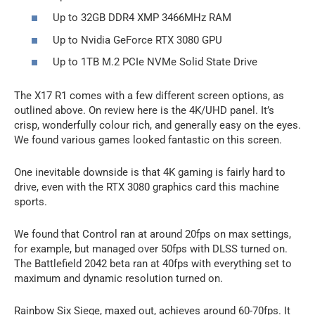
Up to 32GB DDR4 XMP 3466MHz RAM
Up to Nvidia GeForce RTX 3080 GPU
Up to 1TB M.2 PCIe NVMe Solid State Drive
The X17 R1 comes with a few different screen options, as
outlined above. On review here is the 4K/UHD panel. It’s
crisp, wonderfully colour rich, and generally easy on the eyes.
We found various games looked fantastic on this screen.
One inevitable downside is that 4K gaming is fairly hard to
drive, even with the RTX 3080 graphics card this machine
sports.
We found that Control ran at around 20fps on max settings,
for example, but managed over 50fps with DLSS turned on.
The Battlefield 2042 beta ran at 40fps with everything set to
maximum and dynamic resolution turned on.
Rainbow Six Siege, maxed out, achieves around 60-70fps. It