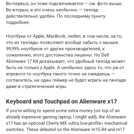
Во-первых, он тоже подсвечивается — см. фото выше.
Во-вторых, и это очень необычно — тачпад
действительно удобен. По последнему пункту
подробнее.
Ноутбуки от Apple, MacBook, любят, в том числе, за то,
что их тачпады позволяют вообще забыть о мышке.
99,99% ноутбуков от других производителей, к
сожалению, этого достоинства лишены. Но Dell
Alienware 17 R4 доказывает, что удобный тачпад может
быть не только у Apple. А необычно здесь то, что уж от
игрового-то ноутбука такого точно не ожидаешь —
согласитесь, ни один геймер не будет играть на тачпаде
даже в стратегические игры.
Keyboard and Touchpad on Alienware x17
If you’re willing to spend some extra money (on top of an
already expensive gaming laptop, I might add), the Alienware
x17 has an optional Cherry MX «ultra low-profile» mechanical
switches. These debuted on the Alienware m15 R4 and m17