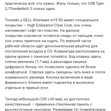
практически всё, что нужно. Жаль только, что USB Type-
C/Thunderbolt 3 только один.
Топкейс у DELL Alienware m15 R3 имеет специальное
покрытие — High Endurance Clear Coat, оно очень
напоминает софт-тач пластик. На данном
покрытии совсем не остаются следы от пальцев, плюс
оно очень приятное на ощупь. По верхней части
рабочей области идёт дополнительная решётка для
поступления воздуха в СО. Клавиатура расположена на
одном уровне с панелью топкейса. Ход клавиш здесь
слегка увеличен (1,7 мм), а раскладка лишена
цифрового блока, что позволило сделать её более
комфортной. Стрелки здесь смещены чуть вниз и почти
нормального размера. Кнопка включения в виде
фирменного Алиена имеет подсветку и вынесена
отдельно в правый угол.
Тачпад небольшой (105 х 60 мм), но достаточно
качественный – применена стеклянная панель с
высокоточным сенсором. Размерами тут пожертвовали