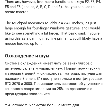
There are, however, five macro functions on keys F2, F3, F4,
F5 and F6 (labeled, A, B, C, D and E), that you can use to
create macros.
The touchpad measures roughly 2.4 x 4.8 inches, it’s just
large enough for four-finger Windows gestures, and I would
like to see something a bit larger. That being said, if you’re
using this as a gaming machine primarily, you’ll likely have a
mouse hooked up to it.
Охлаждение и шум
Система охлаждения имеет четыре вентилятора с
интеллектуальным управлением. Новый термический
материал (галлий — силиконовая матрица, получившая
название Element 31) доступен только в конфигурациях
RTX 3070 и 3080. Производитель заявляет об улучшении
теплового сопротивления на 25% по сравнению с
предыдущим поколением.
У Alienware x15 заметно больше места для