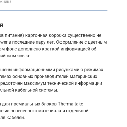
ехника
я
в питания) картонная коробка существенно не
ower в последние пару лет. Оформление с цветным
ом фоне дополнено краткой информацией об
лийском языке.
рашены информационными рисунками о режимах
темах основных производителей материнских
осредоточен максимум технической информации
ульной кабельной системы.
 для премиальных блоков Thermaltake
е из вспененного материала и отдельной
ля кабелей.