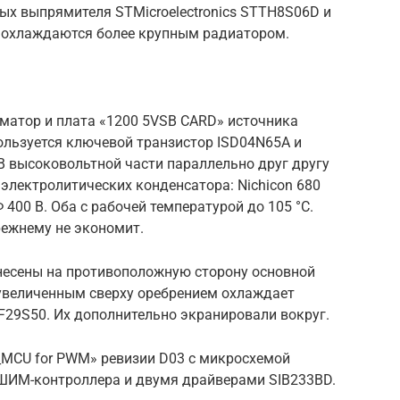
ых выпрямителя STMicroelectronics STTH8S06D и
и охлаждаются более крупным радиатором.
матор и плата «1200 5VSB CARD» источника
ользуется ключевой транзистор ISD04N65A и
 высоковольтной части параллельно друг другу
электролитических конденсатора: Nichicon 680
 400 В. Оба с рабочей температурой до 105 °C.
режнему не экономит.
несены на противоположную сторону основной
увеличенным сверху оребрением охлаждает
F29S50. Их дополнительно экранировали вокруг.
MCU for PWM» ревизии D03 с микросхемой
ШИМ-контроллера и двумя драйверами SIB233BD.