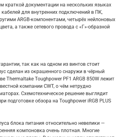
м краткой документации на нескольких языках
 кабелей для внутренних подключений в ПК,
другими ARGB-компонентами, четырёх нейлоновых
вета, а также сетевого провода с «Г»-образной
гарантии, так как на одном из винтов стоит
пус сделан из окрашенного снаружи в чёрный
ове Thermaltake Toughpower PF1 ARGB 850W лежит
вестной компании CWT, о чём нетрудно
маторах. Схемотехническое решение выглядит
при подготовке обзора на Toughpower iRGB PLUS
пуса блока питания относительно невелики —
тренняя компоновка очень плотная. Многие