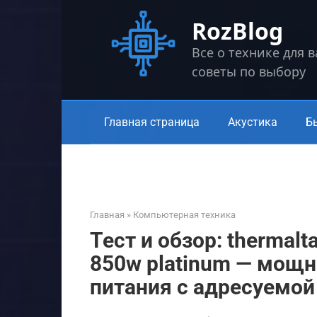
Перейти
RozBlog
к
контенту
Все о технике для 
советы по выбору
Главная страница
Акустика
Б
Главная
»
Компьютерная техника
Тест и обзор: thermalt
850w platinum — мощ
питания с адресуемой