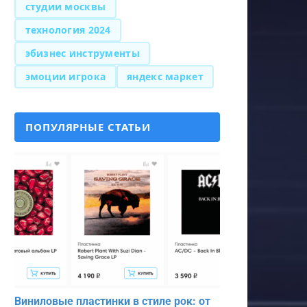
студии москвы
технология 2024
эбизнес инструменты
эмоции игрока
яндекс маркет
ПОПУЛЯРНЫЕ СТАТЬИ
Виниловые пластинки в стиле рок: от