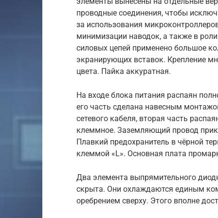
элементы вынесены на отдельные вер
проводные соединения, чтобы исключи
за использования микроконтроллеров
минимизации наводок, а также в рол
силовых цепей применено большое к
экранирующих вставок. Крепление мн
цвета. Пайка аккуратная.
На входе блока питания распаян пол
его часть сделана навесным монтажо
сетевого кабеля, вторая часть распа
клеммное. Заземляющий провод прикр
Плавкий предохранитель в чёрной те
клеммой «L». Основная плата промар
Два элемента выпрямительного диодн
скрыта. Они охлаждаются единым ко
оребрением сверху. Этого вполне дос