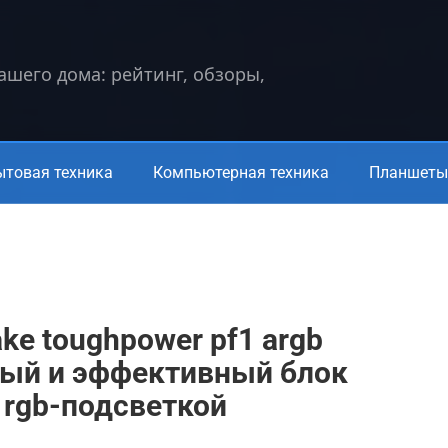
вашего дома: рейтинг, обзоры,
ытовая техника
Компьютерная техника
Планшеты 
ake toughpower pf1 argb
ный и эффективный блок
 rgb-подсветкой