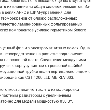
тикальные платы. В выходных цепях отсутствуют
ть их влияние на обдув силовых элементов. Из-
 в цепях APFC и ШИМ-управления, для
и термоэкранов от близко расположенных
оличество ламинированных фольгированных
огих компонентов усилено герметиком белого
ноценный фильтр электромагнитных помех. Одна
м непосредственно на разъеме подключения
яна на основной плате. Соединение между ними
учен к корпусу винтом с гроверной шайбой.
рмоусадочной трубке впаян вертикально рядом с
кирована как CST 1200 LED MB REV 003.
ого моста впаяны так, что их маркировка
мпактным радиатором с увеличенным
таточно для модели мощностью 850 Вт.