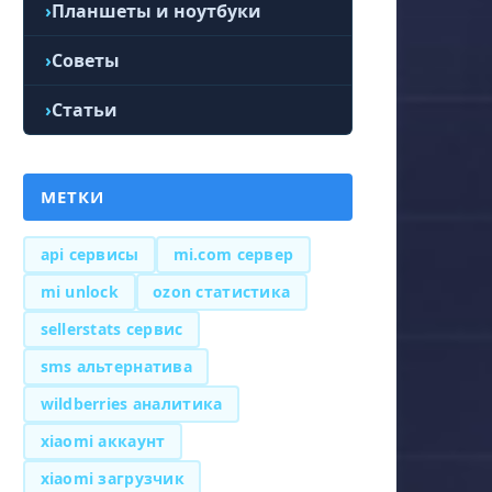
Планшеты и ноутбуки
Советы
Статьи
МЕТКИ
api сервисы
mi.com сервер
mi unlock
ozon статистика
sellerstats сервис
sms альтернатива
wildberries аналитика
xiaomi аккаунт
xiaomi загрузчик