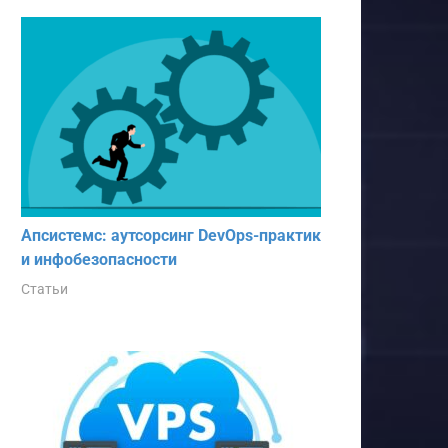
Апсистемс: аутсорсинг DevOps-практик
и инфобезопасности
Статьи