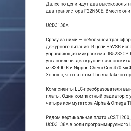
Далее по цепи идут два высоковольтн
два транзистора F22N60E. Вместе он
UCD3138A
Сразу за ними — небольшой трансфор
дежурного питания. В цепи +5VSB исп
управляющая микросхема 0B5282CP. В
установлены два крупных «японских» 
мкФ 400 В и Nippon Chemi-Con 470 мкФ
Хорошо, что на этом Thermaltake по-п
Компоненты LLC-преобразователя вы
платы. Один компактный радиатор с 
четыре коммутатора Alpha & Omega T
Рядом вертикальная плата «CST1200_
UCD3138A в роли программируемого 