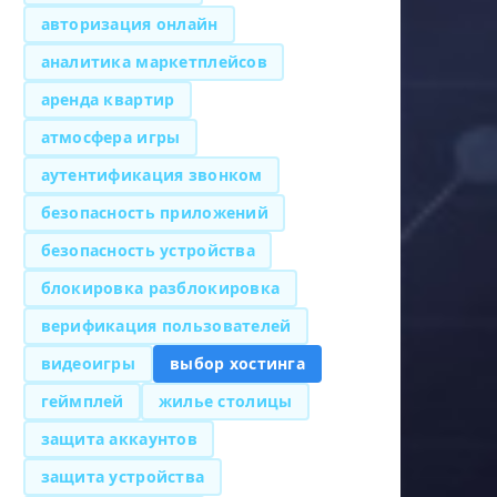
авторизация онлайн
аналитика маркетплейсов
аренда квартир
атмосфера игры
аутентификация звонком
безопасность приложений
безопасность устройства
блокировка разблокировка
верификация пользователей
видеоигры
выбор хостинга
геймплей
жилье столицы
защита аккаунтов
защита устройства