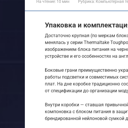
На чтение:
10 мин
Рубрика:
Компьютерная т
Упаковка и комплектаци
Достаточно крупная (по меркам блоко
менялась у серии Thermaltake Toughp
изображением блока питания на черн
устройстве и его особенностях на анг
Боковые грани преимущественно ук
работы подсветки и совместимых сис
плат. На дне коробке традиционно с
от спецификации до организации мод
Внутри коробки — ставшая привычной
компоновка с блоком питания в защит
брендированной нейлоновой сумкой д