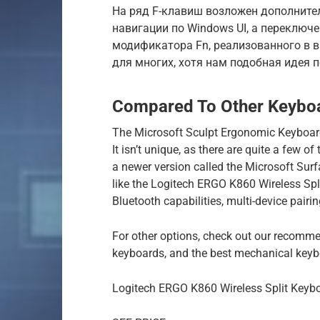
На ряд F-клавиш возложен дополните
навигации по Windows UI, а переклю
модификатора Fn, реализованного в 
для многих, хотя нам подобная идея 
Compared To Other Keybo
The Microsoft Sculpt Ergonomic Keyboard i
It isn’t unique, as there are quite a few 
a newer version called the Microsoft Su
like the Logitech ERGO K860 Wireless Split
Bluetooth capabilities, multi-device pair
For other options, check out our recomme
keyboards, and the best mechanical keyb
Logitech ERGO K860 Wireless Split Keyb