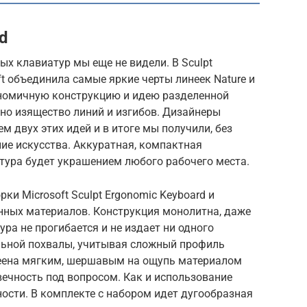
d
вых клавиатур мы еще не видели. В Sculpt
ft объединила самые яркие черты линеек Nature и
гономичную конструкцию и идею разделенной
ано изящество линий и изгибов. Дизайнеры
 двух этих идей и в итоге мы получили, без
ие искусства. Аккуратная, компактная
тура будет украшением любого рабочего места.
ки Microsoft Sculpt Ergonomic Keyboard и
енных материалов. Конструкция монолитна, даже
ра не прогибается и не издает ни одного
ельной похвалы, учитывая сложный профиль
леена мягким, шершавым на ощупь материалом
вечность под вопросом. Как и использование
ости. В комплекте с набором идет дугообразная