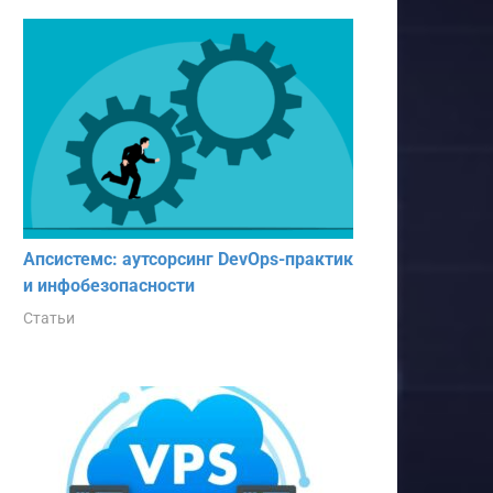
Апсистемс: аутсорсинг DevOps-практик
и инфобезопасности
Статьи