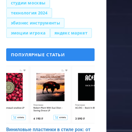
студии москвы
технология 2024
эбизнес инструменты
эмоции игрока
яндекс маркет
ПОПУЛЯРНЫЕ СТАТЬИ
Виниловые пластинки в стиле рок: от