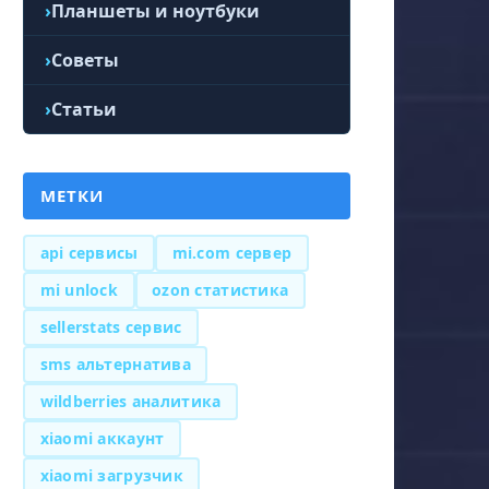
Планшеты и ноутбуки
Советы
Статьи
МЕТКИ
api сервисы
mi.com сервер
mi unlock
ozon статистика
sellerstats сервис
sms альтернатива
wildberries аналитика
xiaomi аккаунт
xiaomi загрузчик