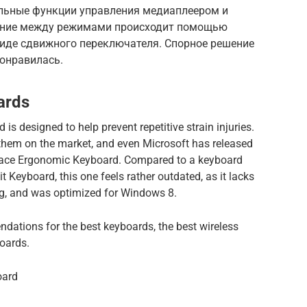
льные функции управления медиаплеером и
чение между режимами происходит помощью
виде сдвижного переключателя. Спорное решение
понравилась.
ards
s designed to help prevent repetitive strain injuries.
of them on the market, and even Microsoft has released
rface Ergonomic Keyboard. Compared to a keyboard
 Keyboard, this one feels rather outdated, as it lacks
ing, and was optimized for Windows 8.
ndations for the best keyboards, the best wireless
oards.
oard