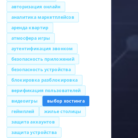
авторизация онлайн
аналитика маркетплейсов
аренда квартир
атмосфера игры
аутентификация звонком
безопасность приложений
безопасность устройства
блокировка разблокировка
верификация пользователей
видеоигры
выбор хостинга
геймплей
жилье столицы
защита аккаунтов
защита устройства