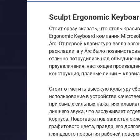
Sculpt Ergonomic Keyboar
Стоит сразу сказать, что столь краси
Ergonomic Keyboard компания Microso
Arc. От первой клавиатура взяла эр
раскладки, а у Arc было позаимствов
отлично потрудились над объединением
преувеличения, настоящее произведен
конструкция, плавные линии – клавиа
Стоит отметить высокую культуру сбор
использование в устройстве качеств
при самых сильных нажатиях клавиату
лишнего звука, что заслуживает отд
корпуса. Подставка под запястья ок
графитового цвета, правда, его долго
глянцевого покрытия рабочей поверхн