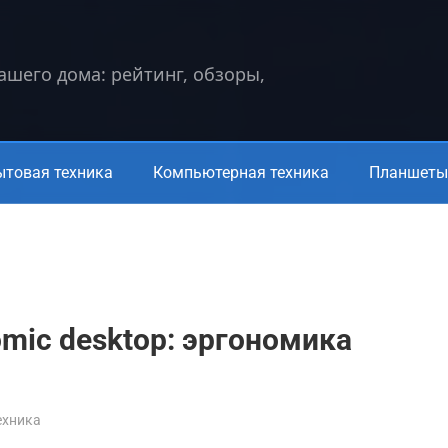
вашего дома: рейтинг, обзоры,
ытовая техника
Компьютерная техника
Планшеты 
nomic desktop: эргономика
ехника