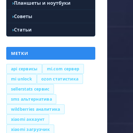
Планшеты и ноутбуки
Советы
Статьи
МЕТКИ
api сервисы
mi.com сервер
mi unlock
ozon статистика
sellerstats сервис
sms альтернатива
wildberries аналитика
xiaomi аккаунт
xiaomi загрузчик