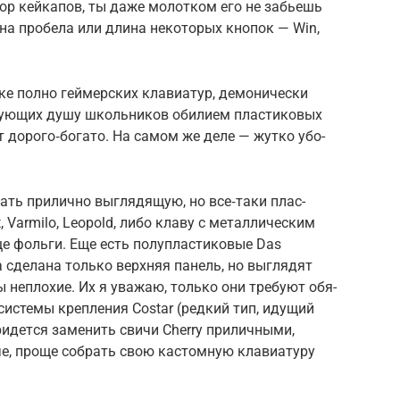
ор кей­капов, ты даже молот­ком его не забь­ешь
и­на про­бела или дли­на некото­рых кно­пок — Win,
ке пол­но гей­мер­ских кла­виатур, демони­чес­ки
у­ющих душу школь­ников оби­лием плас­тиковых
т дорого‑богато. На самом же деле — жут­ко убо­
рать при­лич­но выг­лядящую, но все‑таки плас­
, Varmilo, Leopold, либо кла­ву с метал­личес­ким
ще фоль­ги. Еще есть полуп­ласти­ковые Das
 сде­лана толь­ко вер­хняя панель, но выг­лядят
ы неп­лохие. Их я ува­жаю, толь­ко они тре­буют обя­
 сис­темы креп­ления Costar (ред­кий тип, иду­щий
и­дет­ся заменить сви­чи Cherry при­лич­ными,
, про­ще соб­рать свою кас­томную кла­виату­ру