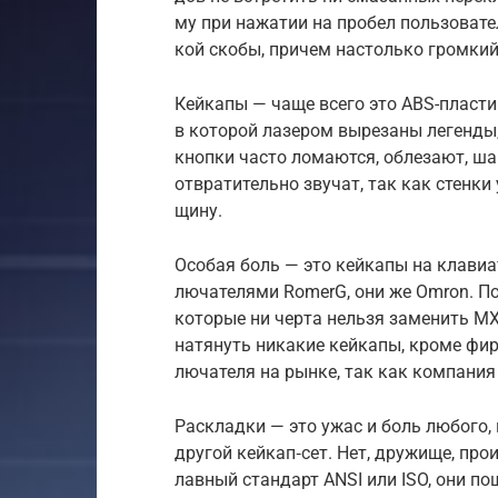
му при нажатии на про­бел поль­зовател
кой ско­бы, при­чем нас­толь­ко гром­ки
Кей­капы — чаще все­го это ABS-плас­тик
в которой лазером выреза­ны леген­ды, 
кноп­ки час­то лома­ются, обле­зают, ша
отвра­титель­но зву­чат, так как стен­к
щину.
Осо­бая боль — это кей­капы на кла­виату
лючате­лями RomerG, они же Omron. По 
которые ни чер­та нель­зя заменить MX
натянуть никакие кей­капы, кро­ме фи
лючате­ля на рын­ке, так как ком­пания 
Рас­клад­ки — это ужас и боль любого, 
дру­гой кей­кап‑сет. Нет, дру­жище, про­
лавный стан­дарт ANSI или ISO, они пош