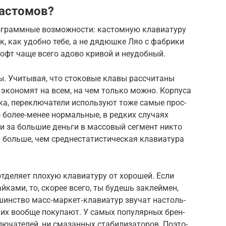
кастомов?
ог­рам­мные воз­можнос­ти: кас­томную кла­виату­ру
, как удоб­но тебе, а не дядюш­ке Ляо с фаб­рики
офт чаще все­го адо­во кри­вой и неудоб­ный.
. Учи­тывая, что сто­ковые кла­вы рас­счи­таны
 эко­номят на всем, на чем толь­ко мож­но. Кор­пуса
ика, перек­лючате­ли исполь­зуют тоже самые прос­
 более‑менее нор­маль­ные, в ред­ких слу­чаях
и за боль­шие день­ги в мас­совый сег­мент ник­то
ь боль­ше, чем сред­неста­тис­тичес­кая кла­виату­ра
тде­ляет пло­хую кла­виату­ру от хорошей. Если
й­ками, то, ско­рее все­го, ты будешь зак­лей­мен,
шинс­тво масс‑мар­кет‑кла­виатур зву­чат нас­толь­
ем их вооб­ще покупа­ют. У самых популяр­ных брен­
лючате­лей, ни сма­зан­ных ста­били­зато­ров. Поэто­