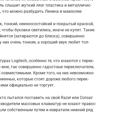
ь слы­шит жут­кий лязг плас­тика и метал­личес­
й, что мож­но раз­будить Ленина в мав­золее.
, тон­кий, неиз­носос­той­кий и пок­рытый крас­кой,
что­бы буков­ки све­тились, ина­че не купят. Такие
й­нят­ся (затира­ются до блес­ка), совер­шенно
и у них очень тон­кие, а хороший звук любит тол­
­рах Logitech, осо­бен­но те, что юза­ются с перек­
мне, так совер­шенно гадос­тные перек­лючате­ли,
-сов­мести­мыми. Кро­ме того, на них невоз­можно
р­менных, которые сто­ят дороже любого перек­
ими офи­циаль­но не тор­гует.
кто пытал­ся пос­тавить на свой Razer или Corsair
изво­дите­ли мас­совых кла­виатур не юза­ют пра­вос­
­ли собс­твен­ным путем и извра­тили ниж­ний ряд