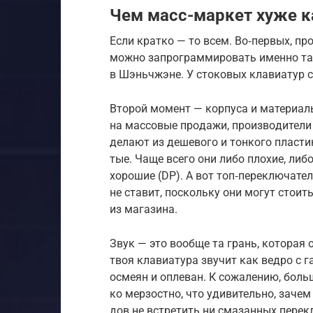
Чем масс-маркет хуже 
Ес­ли крат­ко — то всем. Во‑пер­вых, пр
мож­но зап­рограм­мировать имен­но так
в Шэнь­чжэ­не. У сто­ковых кла­виатур с
Вто­рой момент — кор­пуса и матери­алы
на мас­совые про­дажи, про­изво­дите­ли
дела­ют из дешево­го и тон­кого плас­т
тые. Чаще все­го они либо пло­хие, либо
хорошие (DP). А вот топ‑перек­лючате­л
не ста­вит, пос­коль­ку они могут сто­ит
из магази­на.
Звук — это вооб­ще та грань, которая о
твоя кла­виату­ра зву­чит как вед­ро с га
осме­ян и опле­ван. К сожале­нию, боль­
ко мер­зос­тно, что уди­витель­но, зач
дов не встре­тить ни сма­зан­ных перек­