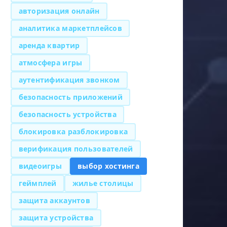
авторизация онлайн
аналитика маркетплейсов
аренда квартир
атмосфера игры
аутентификация звонком
безопасность приложений
безопасность устройства
блокировка разблокировка
верификация пользователей
видеоигры
выбор хостинга
геймплей
жилье столицы
защита аккаунтов
защита устройства