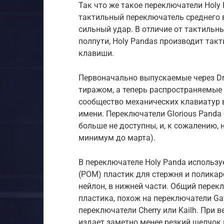
Так что же такое переключатели Holy
тактильный переключатель среднего 
сильный удар. В отличие от тактильны
полпути, Holy Pandas производит так
клавиши.
Первоначально выпускаемые через Dr
тиражом, а теперь распространяемые ч
сообщество механических клавиатур в
имени. Переключатели Glorious Panda 
больше не доступны, и, к сожалению,
минимум до марта).
В переключателе Holy Panda использ
(POM) пластик для стержня и поликар
нейлон, в нижней части. Общий перек
пластика, похож на переключатели Ga
переключатели Cherry или Kailh. При в
издает заметно менее резкий щелчок