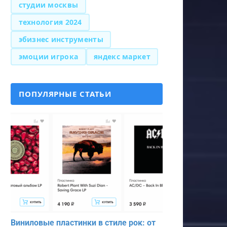
студии москвы
технология 2024
эбизнес инструменты
эмоции игрока
яндекс маркет
ПОПУЛЯРНЫЕ СТАТЬИ
Виниловые пластинки в стиле рок: от