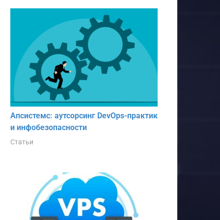
Апсистемс: аутсорсинг DevOps-практик
и инфобезопасности
Статьи