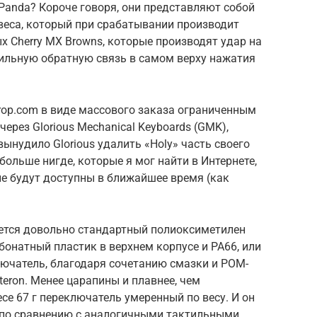
 Panda? Короче говоря, они представляют собой
веса, который при срабатывании производит
х Cherry MX Browns, которые производят удар на
тильную обратную связь в самом верху нажатия
op.com в виде массового заказа ограниченным
ерез Glorious Mechanical Keyboards (GMK),
ынудило Glorious удалить «Holy» часть своего
больше нигде, которые я мог найти в Интернете,
 не будут доступны в ближайшее время (как
уется довольно стандартный полиоксиметилен
бонатный пластик в верхнем корпусе и PA66, или
лючатель, благодаря сочетанию смазки и POM-
teron. Менее царапины и плавнее, чем
есе 67 г переключатель умеренный по весу. И он
 по сравнению с аналогичными тактильными,