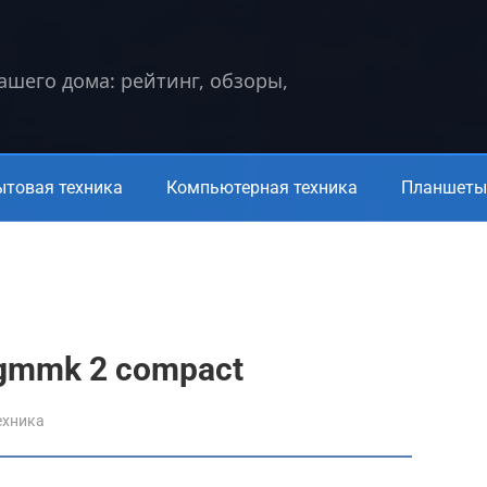
вашего дома: рейтинг, обзоры,
ытовая техника
Компьютерная техника
Планшеты 
s gmmk 2 compact
ехника