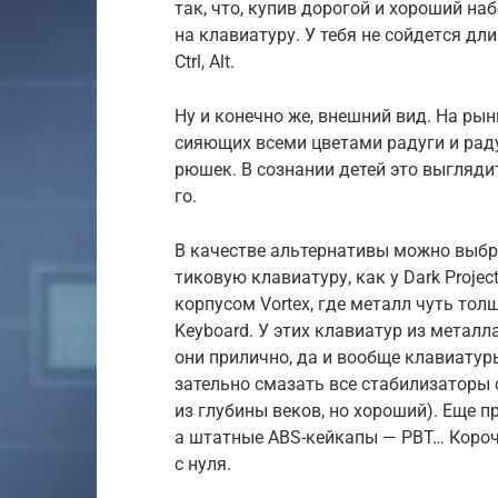
так, что, купив дорогой и хороший наб
на кла­виату­ру. У тебя не сой­дет­ся дл
Ctrl, Alt.
Ну и конеч­но же, внеш­ний вид. На рын­
сияющих все­ми цве­тами радуги и рад
рюшек. В соз­нании детей это выг­ляди
го.
В качес­тве аль­тер­нативы мож­но выб­
тиковую кла­виату­ру, как у Dark Project
кор­пусом Vortex, где металл чуть тол­
Keyboard. У этих кла­виатур из метал­ла
они при­лич­но, да и вооб­ще кла­виату­р
затель­но сма­зать все ста­били­зато­ры
из глу­бины веков, но хороший). Еще пр
а штат­ные ABS-кей­капы — PBT… Короче
с нуля.