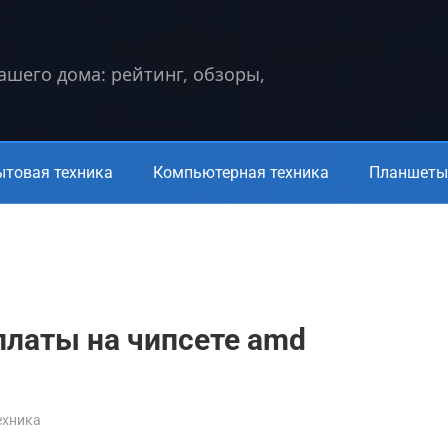
вашего дома: рейтинг, обзоры,
ытовая техника
Компьютерная техника
Планшеты 
платы на чипсете amd
ехника