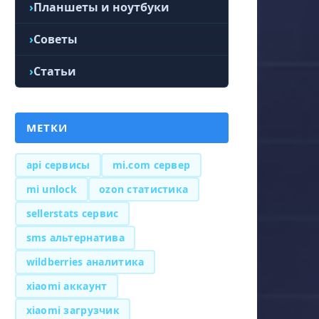
Планшеты и ноутбуки
Советы
Статьи
МЕТКИ
api сервисы
mi.com сервер
mi unlock
ozon статистика
sellerstats сервис
sms альтернатива
wildberries аналитика
xiaomi аккаунт
xiaomi загрузчик