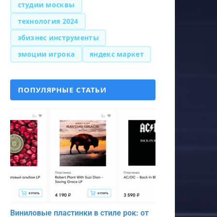
студии москвы
технология 2024
эбизнес инструменты
эмоции игрока
яндекс маркет
ПОПУЛЯРНЫЕ СТАТЬИ
Виниловые пластинки в стиле рок: от