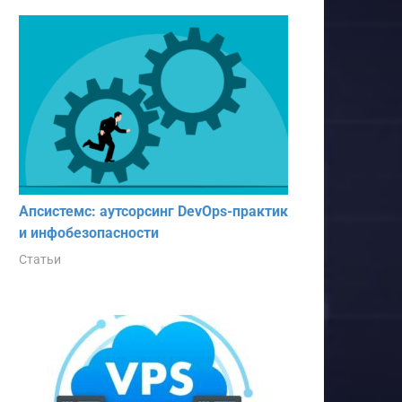
Апсистемс: аутсорсинг DevOps-практик
и инфобезопасности
Статьи