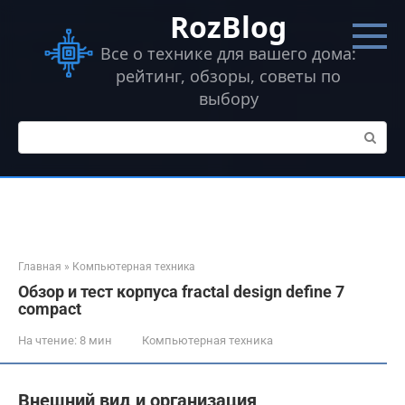
Перейти
RozBlog
к
контенту
Все о технике для вашего дома:
рейтинг, обзоры, советы по
выбору
Поиск:
Главная
»
Компьютерная техника
Обзор и тест корпуса fractal design define 7
compact
На чтение:
8 мин
Компьютерная техника
Внешний вид и организация