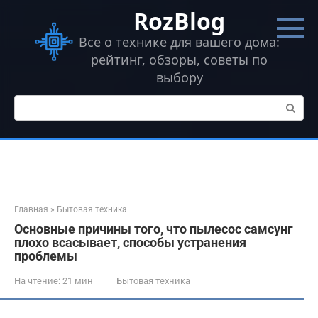
Перейти
RozBlog
к
контенту
Все о технике для вашего дома:
рейтинг, обзоры, советы по
выбору
Поиск:
Главная
»
Бытовая техника
Основные причины того, что пылесос самсунг
плохо всасывает, способы устранения
проблемы
На чтение:
21 мин
Бытовая техника