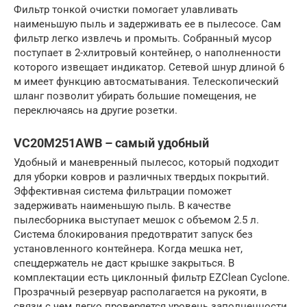
Фильтр тонкой очистки помогает улавливать
наименьшую пыль и задерживать ее в пылесосе. Сам
фильтр легко извлечь и промыть. Собранный мусор
поступает в 2-хлитровый контейнер, о наполненности
которого извещает индикатор. Сетевой шнур длиной 6
м имеет функцию автосматывания. Телескопический
шланг позволит убирать большие помещения, не
переключаясь на другие розетки.
VC20M251AWB – самый удобный
Удобный и маневренный пылесос, который подходит
для уборки ковров и различных твердых покрытий.
Эффективная система фильтрации поможет
задерживать наименьшую пыль. В качестве
пылесборника выступает мешок с объемом 2.5 л.
Система блокирования предотвратит запуск без
установленного контейнера. Когда мешка нет,
спецдержатель не даст крышке закрыться. В
комплектации есть циклонный фильтр EZClean Cyclone.
Прозрачный резервуар располагается на рукояти, в
связи с чем легко проверяется уровень заполненности.