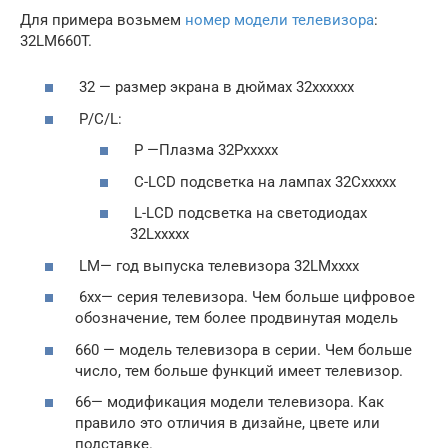
Для примера возьмем
номер модели телевизора
:
32LM660T.
32 — размер экрана в дюймах 32хххххх
P/C/L:
P —Плазма 32Рххххх
C-LCD подсветка на лампах 32Сххххх
L-LCD подсветка на светодиодах
32Lххххх
LM— год выпуска телевизора 32LМхххх
6xx— серия телевизора. Чем больше цифровое
обозначение, тем более продвинутая модель
660 — модель телевизора в серии. Чем больше
число, тем больше функций имеет телевизор.
66— модификация модели телевизора. Как
правило это отличия в дизайне, цвете или
подставке.