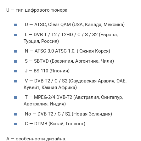
U — тип цифрового тюнера
U — ATSC, Clear QAM (USA, Канада, Мексика)
L — DVB T / T2 / T2HD / C / S / S2 (Европа,
Турция, Россия)
N — ATSC 3.0-ATSC 1.0. (Южная Корея)
S — SBTVD (Бразилия, Аргентина, Чили)
J — BS 110 (Япония)
V — DVB-T2 / C / S2 (Саудовская Аравия, OAE,
Кувейт, Южная Африка)
T — MPEG-2/4 DVB-T2 (Австралия, Сингапур,
Австралия, Индия)
No — DVB-T2 / C / S2 (Новая Зеландия)
C — DTMB (Китай, Гонконг)
A — особенности дизайна.