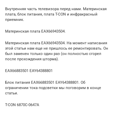
Внутренняя часть телевизора перед нами. Материнская
плата, блок питания, плата T-CON и инфракрасный
приемник.
Материнская плата EAX66943504.
Материнская плата EAX66943504. На момент написания
этой статьи нам еще не пришлось ее ремонтировать. Он
был заменен только один раз (он полностью сгорел
после прохождения шторма).
EAX66883501 EAY64388801
Блок питания EAX66883501 EAY64388801. Об
ограничении тока подсветки мы поговорим в конце
статьи.
T-CON 6870C-0647A