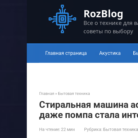
Перейти
RozBlog
к
контенту
Все о технике для 
советы по выбору
Главная страница
Акустика
Б
Главная
»
Бытовая техника
Стиральная машина aqua
даже помпа стала ин
На чтение:
22 мин
Рубрика:
Бытовая техник