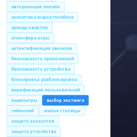
авторизация онлайн
аналитика маркетплейсов
аренда квартир
атмосфера игры
аутентификация звонком
безопасность приложений
безопасность устройства
блокировка разблокировка
верификация пользователей
видеоигры
выбор хостинга
геймплей
жилье столицы
защита аккаунтов
защита устройства