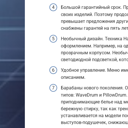
Большой гарантийный срок. Пр
своих изделий. Поэтому прод
превышает предложения други
снабжены гарантей на пять лет
Необычный дизайн. Техника H
оформлением. Например, на од
прозрачным корпусом. Необыч
светодиодной подсветкой, кот
Удобное управление. Меню им
описанием.
Барабаны нового поколения. О
типов: WaveDrum и PillowDrum.
приподнимающие белье над ме
бережную стирку, так как трен
устанавливается на модели по
выступов-подушечек, снижающи