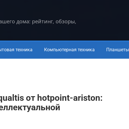
вашего дома: рейтинг, обзоры,
ытовая техника
Компьютерная техника
Планшеты 
ltis от hotpoint-ariston:
теллектуальной
а