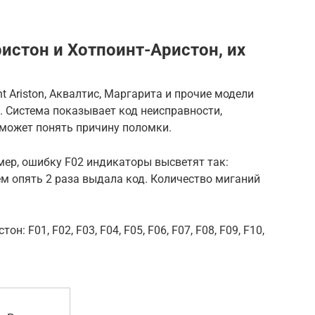
истон и Хотпоинт-Аристон, их
 Ariston, Аквалтис, Маргарита и прочие модели
 Система показывает код неисправности,
может понять причину поломки.
мер, ошибку F02 индикаторы высветят так:
ем опять 2 раза выдала код. Количество миганий
 F01, F02, F03, F04, F05, F06, F07, F08, F09, F10,