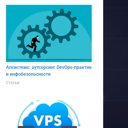
Апсистемс: аутсорсинг DevOps-практик
и инфобезопасности
Статьи