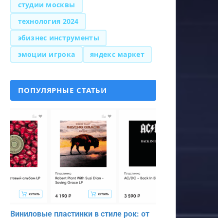
студии москвы
технология 2024
эбизнес инструменты
эмоции игрока
яндекс маркет
ПОПУЛЯРНЫЕ СТАТЬИ
Виниловые пластинки в стиле рок: от