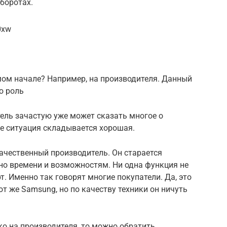
боротах.
0xw
мом начале? Например, на производителя. Данный
ю роль
ель зачастую уже может сказать многое о
ае ситуация складывается хорошая.
ачественный производитель. Он старается
но времени и возможностям. Ни одна функция не
. Именно так говорят многие покупатели. Да, это
от же Samsung, но по качеству техники он ничуть
ко на производителя, то можно обратить