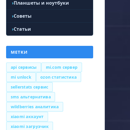
Планшеты и ноутбуки
Советы
Статьи
МЕТКИ
api сервисы
mi.com сервер
mi unlock
ozon статистика
sellerstats сервис
sms альтернатива
wildberries аналитика
xiaomi аккаунт
xiaomi загрузчик