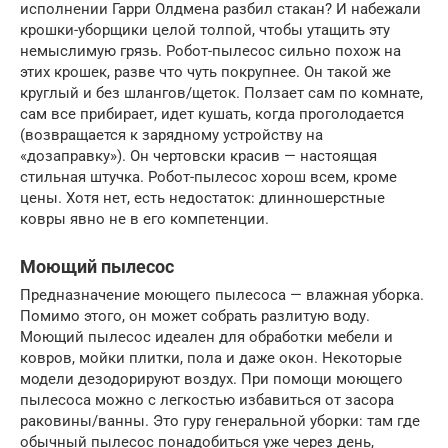
исполнении Гарри Олдмена разбил стакан? И набежали
крошки-уборщики целой толпой, чтобы утащить эту
немыслимую грязь. Робот-пылесос сильно похож на
этих крошек, разве что чуть покрупнее. Он такой же
круглый и без шлангов/щеток. Ползает сам по комнате,
сам все прибирает, идет кушать, когда проголодается
(возвращается к зарядному устройству на
«дозаправку»). Он чертовски красив — настоящая
стильная штучка. Робот-пылесос хорош всем, кроме
цены. Хотя нет, есть недостаток: длинношерстные
ковры явно не в его компетенции.
Моющий пылесос
Предназначение моющего пылесоса — влажная уборка.
Помимо этого, он может собрать разлитую воду.
Моющий пылесос идеален для обработки мебели и
ковров, мойки плитки, пола и даже окон. Некоторые
модели дезодорируют воздух. При помощи моющего
пылесоса можно с легкостью избавиться от засора
раковины/ванны. Это гуру генеральной уборки: там где
обычный пылесос понадобиться уже через день,