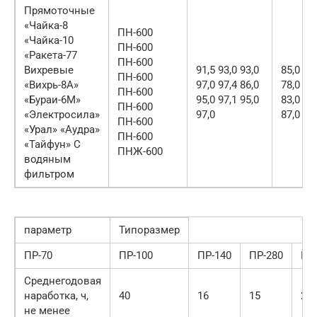
Прямоточные
«Чайка-8
ПН-600
«Чайка-10
ПН-600
«Ракета-77
ПН-600
Вихревые
91,5 93,0 93,0
85,0 93,
ПН-600
«Вихрь-8А»
97,0 97,4 86,0
78,0 87,
ПН-600
«Бураи-6М»
95,0 97,1 95,0
83,0 82,
ПН-600
«Электросила»
97,0
87,0
ПН-600
«Урал» «Аудра»
ПН-600
«Тайфун» С
ПНЖ-600
водяным
фильтром
параметр
Типоразмер
ПР-70
ПР-100
ПР-140
ПР-280
ПН
Среднегодовая
наработка, ч,
40
16
15
22
не менее