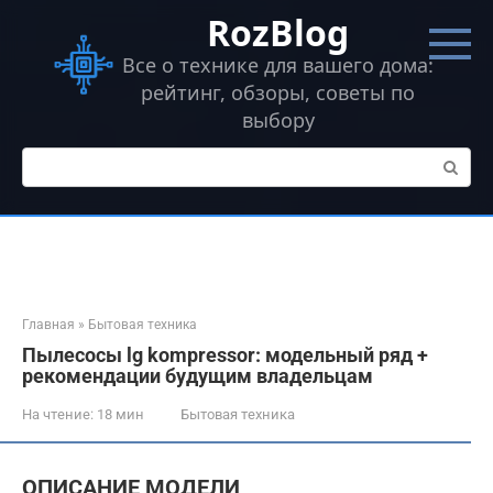
Перейти
RozBlog
к
контенту
Все о технике для вашего дома:
рейтинг, обзоры, советы по
выбору
Поиск:
Главная
»
Бытовая техника
Пылесосы lg kompressor: модельный ряд +
рекомендации будущим владельцам
На чтение:
18 мин
Бытовая техника
ОПИСАНИЕ МОДЕЛИ