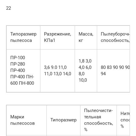
22
Типоразмер
Разрежение,
Масса,
Пылеуборочная
пылесоса
КПа1
кг
способность, %
ПР-100
1,8 3,0
ПР-280
3,6 9.0 11,0
4,0 6,0
80 83 90 90 90
ПР-400
11,0 13,0 14,0
8,0
94
ПР-400 ПН-
10,0
600 ПН-800
Пылеочисти-
Нитесб
Марки
тельная
Типоразмер
способ
пылесосов
способность,
%
%