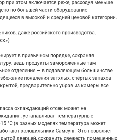
ор при этом включается реже, расходуя меньше
щено по большей части оборудование
дящееся в высокой и средней ценовой категории.
ников, даже российского производства,
ск»)
нирует в привычном порядке, сохраняя
туру, ведь продукты замороженные там
ильное отделение — в подавляющем большинстве
избежание появления затхлых, спёртых запахов
крытой, предварительно убрав из камеры все
класса охлаждающий отсек может не
ожидания, устанавливая температурные
15 °C (в разных моделях температура может
работают холодильники Самсунг. Это позволяет
акрытой дверцей, сохранить свежесть помещенных