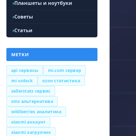
Планшеты и ноутбуки
Советы
Статьи
МЕТКИ
api сервисы
mi.com сервер
mi unlock
ozon статистика
sellerstats сервис
sms альтернатива
wildberries аналитика
xiaomi аккаунт
xiaomi загрузчик