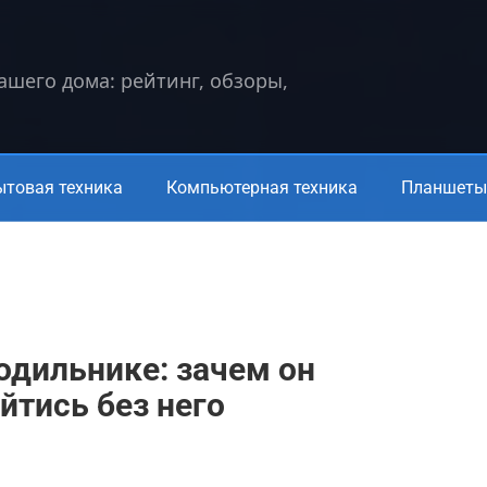
вашего дома: рейтинг, обзоры,
ытовая техника
Компьютерная техника
Планшеты 
одильнике: зачем он
йтись без него
а