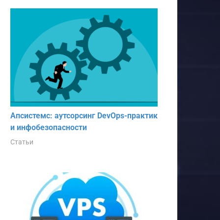
Апсистемс: аутсорсинг DevOps-практик
и инфобезопасности
Статьи