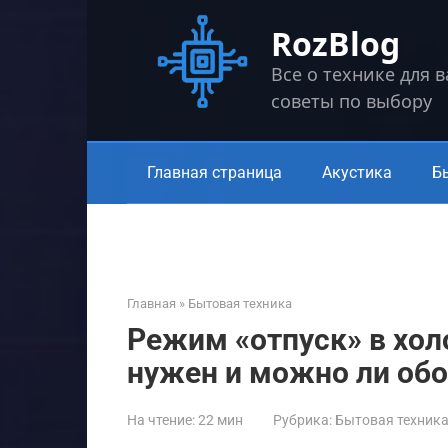
Перейти
RozBlog
к
контенту
Все о технике для 
советы по выбору
Главная страница
Акустика
Б
Главная
»
Бытовая техника
Режим «отпуск» в хол
нужен и можно ли обо
На чтение:
22 мин
Рубрика:
Бытовая техник