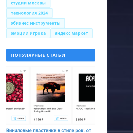
студии москвы
технология 2024
эбизнес инструменты
эмоции игрока
яндекс маркет
ПОПУЛЯРНЫЕ СТАТЬИ
Виниловые пластинки в стиле рок: от