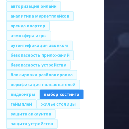
авторизация онлайн
аналитика маркетплейсов
аренда квартир
атмосфера игры
аутентификация звонком
безопасность приложений
безопасность устройства
блокировка разблокировка
верификация пользователей
видеоигры
выбор хостинга
геймплей
жилье столицы
защита аккаунтов
защита устройства