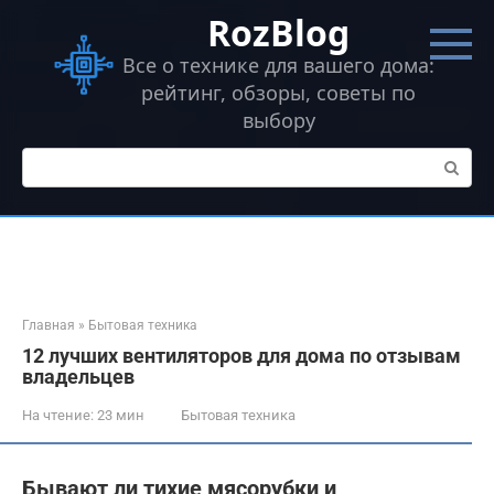
Перейти
RozBlog
к
контенту
Все о технике для вашего дома:
рейтинг, обзоры, советы по
выбору
Поиск:
Главная
»
Бытовая техника
12 лучших вентиляторов для дома по отзывам
владельцев
На чтение:
23 мин
Бытовая техника
Бывают ли тихие мясорубки и