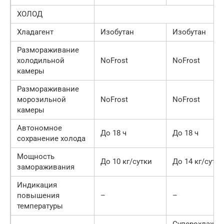
ХОЛОД
Хладагент
Изобутан
Изобутан
Размораживание
холодильной
NoFrost
NoFrost
камеры
Размораживание
морозильной
NoFrost
NoFrost
камеры
Автономное
До 18 ч
До 18 ч
сохранение холода
Мощность
До 10 кг/сутки
До 14 кг/сутки
замораживания
Индикация
повышения
–
–
температуры
Суперохлажд