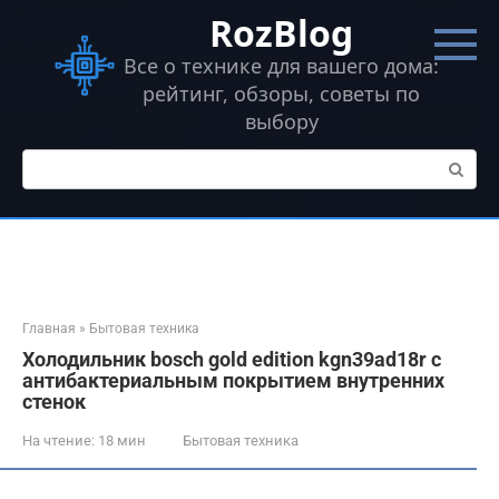
Перейти
RozBlog
к
контенту
Все о технике для вашего дома:
рейтинг, обзоры, советы по
выбору
Поиск:
Главная
»
Бытовая техника
Холодильник bosch gold edition kgn39ad18r c
антибактериальным покрытием внутренних
стенок
На чтение:
18 мин
Бытовая техника