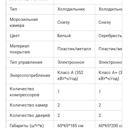
Тип
Холодильник
Холодильник
Морозильная
Снизу
Снизу
камера
Цвет
Белый
Серебристый
Материал
Пластик/металл
Пластик/мета
покрытия
Тип управления
Электронное
Электронное
Класс А (352
Класс А+ (308
Энергопотребление
кВт*ч/год)
кВт*ч/год)
Количество
1
1
компрессоров
Количество камер
2
2
Количество дверей
2
2
Габариты (ш*г*в)
60*65*185 см
60*65*200 см