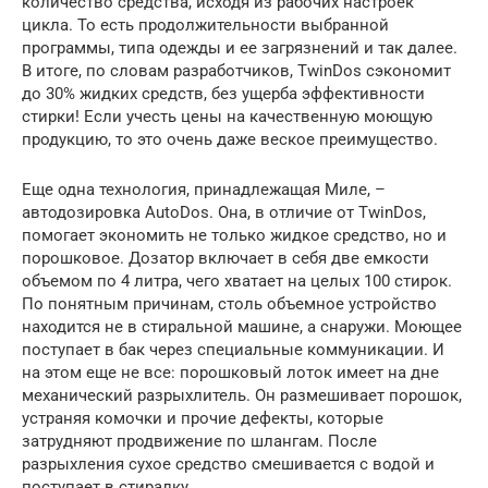
количество средства, исходя из рабочих настроек
цикла. То есть продолжительности выбранной
программы, типа одежды и ее загрязнений и так далее.
В итоге, по словам разработчиков, TwinDos сэкономит
до 30% жидких средств, без ущерба эффективности
стирки! Если учесть цены на качественную моющую
продукцию, то это очень даже веское преимущество.
Еще одна технология, принадлежащая Миле, –
автодозировка AutoDos. Она, в отличие от TwinDos,
помогает экономить не только жидкое средство, но и
порошковое. Дозатор включает в себя две емкости
объемом по 4 литра, чего хватает на целых 100 стирок.
По понятным причинам, столь объемное устройство
находится не в стиральной машине, а снаружи. Моющее
поступает в бак через специальные коммуникации. И
на этом еще не все: порошковый лоток имеет на дне
механический разрыхлитель. Он размешивает порошок,
устраняя комочки и прочие дефекты, которые
затрудняют продвижение по шлангам. После
разрыхления сухое средство смешивается с водой и
поступает в стиралку.