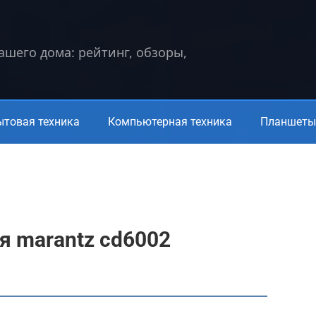
вашего дома: рейтинг, обзоры,
ытовая техника
Компьютерная техника
Планшеты 
я marantz cd6002