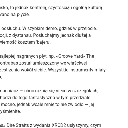
ko, to jednak kontrolą, czystością i ogólną kulturą
owano na płycie.
 odsłuchu. W szybkim demo, gdzieś w przelocie,
cji, z dystansu. Posłuchajmy jednak dłużej a
ierność kosztem ‘bajeru’.
najlepiej nagranych płyt, np. «Groove Yard» The
ontrabas został umieszczony we właściwej
zestrzenią wokół siebie. Wszystkie instrumenty miały
ę.
macniacz — choć różnią się nieco w szczegółach,
hodzi do tego fantastyczna w tym przedziale
mocno, jednak wcale mnie to nie zwiodło — jej
yśmienite.
rms» Dire Straits z wydania XRCD2 usłyszymy, czym