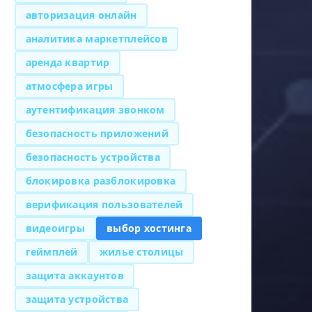
авторизация онлайн
аналитика маркетплейсов
аренда квартир
атмосфера игры
аутентификация звонком
безопасность приложений
безопасность устройства
блокировка разблокировка
верификация пользователей
видеоигры
выбор хостинга
геймплей
жилье столицы
защита аккаунтов
защита устройства