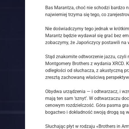
Bas Marantza, choć nie schodzi bardzo nis
najwierniej trzyma się tego, co zarejestr
Nie doświadczymy tego jednak w krótkim
Marantz będzie wydawał się grać bez emo
zobaczymy, że Japończycy postawili na w
Stąd znakomite odtworzenie jazzu, czyli 
Montgomery Brothers z wydania XRCD. K
odległości od słuchacza, z akustyczną pr
zresztą zachowaną właściwą perspektyw
Obydwa urządzenia — i odtwarzacz, i wz
mają ten sam ‘sznyt’. W odtwarzaczu doc
cenowym rozdzielczość. Góra pasma gra 
bogactwo i dokładność swoją drogą są w
Słuchając płyt w rodzaju «Brothers in A