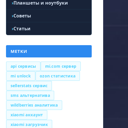
Планшеты и ноутбуки
Советы
Статьи
МЕТКИ
api сервисы
mi.com сервер
mi unlock
ozon статистика
sellerstats сервис
sms альтернатива
wildberries аналитика
xiaomi аккаунт
xiaomi загрузчик