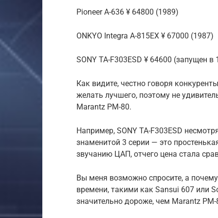
Pioneer A-636 ¥ 64800 (1989)
ONKYO Integra A-815EX ¥ 67000 (1987)
SONY TA-F303ESD ¥ 64600 (запущен в 
Как видите, честно говоря конкуренты
желать лучшего, поэтому не удивител
Marantz PM-80.
Например, SONY TA-F303ESD несмотря 
знаменитой 3 серии — это простенька
звучанию ЦАП, отчего цена стала сра
Вы меня возможно спросите, а почем
времени, такими как Sansui 607 или S
значительно дороже, чем Marantz PM-8