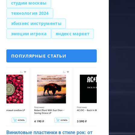
студии москвы
технология 2024
эбизнес инструменты
эмоции игрока
яндекс маркет
ПОПУЛЯРНЫЕ СТАТЬИ
Виниловые пластинки в стиле рок: от