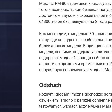
Marantz PM-80 стремился к классу звук
того и возникла такая бешеная попул
достойным звуком и схожей ценой я б
64800, но он был выпущен на 2 года ра
Как мы видим, с моделью 80, компани
нишу, где конкуренты особо сильно 
более дорогие модели. В принципе и 
модели, неприметно держа усилитель
недорогих моделей, правда сейчас по
аналогии с прежними временами это бы
популярную современную модель Mar
Odsłuch
Różnymi drogami można dochodzić do te
dźwiękiem’. Trudno o bardziej odmienne 
testowanych wzmacniaczy NAD-a i Mara