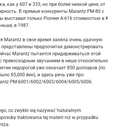
а, как у 607 и 333, но при более низкой цене, от
ярность. В прямые конкуренты Marantz PM-80 с
ы выставил только Pioneer A-616 стоимостью в ¥
ньше, в 1987.
я Marantz в свое время заняла очень удачную
не представлены предпочитая демонстрировать
сейчас Marantz пытается придерживаться этой
 с превосходным звучанием в нише относительно
нятие недорогой уже означает 850 долларов (по
ло 85,000 йен), и здесь речь уже про
antz PM-6001/6002/6003/6004/6005/6006.
go, co zwykło się nazywać ‘naturalnym
sposoby traktowania tej materii niż w przypadku
ntza.