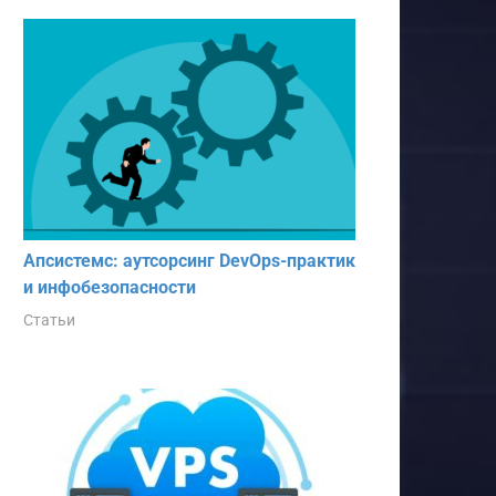
Апсистемс: аутсорсинг DevOps-практик
и инфобезопасности
Статьи