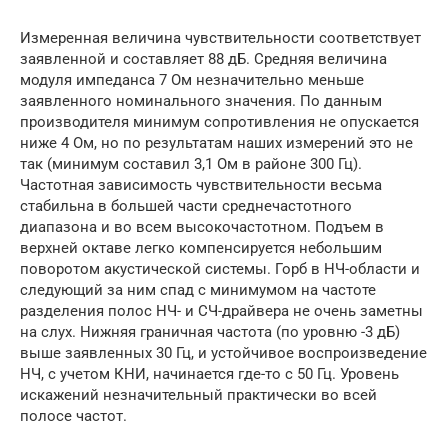
Измеренная величина чувствительности соответствует
заявленной и составляет 88 дБ. Средняя величина
модуля импеданса 7 Ом незначительно меньше
заявленного номинального значения. По данным
производителя минимум сопротивления не опускается
ниже 4 Ом, но по результатам наших измерений это не
так (минимум составил 3,1 Ом в районе 300 Гц).
Частотная зависимость чувствительности весьма
стабильна в большей части среднечастотного
диапазона и во всем высокочастотном. Подъем в
верхней октаве легко компенсируется небольшим
поворотом акустической системы. Горб в НЧ-области и
следующий за ним спад с минимумом на частоте
разделения полос НЧ- и СЧ-драйвера не очень заметны
на слух. Нижняя граничная частота (по уровню -3 дБ)
выше заявленных 30 Гц, и устойчивое воспроизведение
НЧ, с учетом КНИ, начинается где-то с 50 Гц. Уровень
искажений незначительный практически во всей
полосе частот.