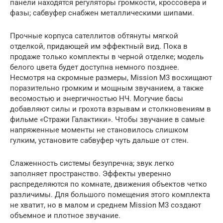
панели находятся регуляторы громкости, кроссовера и
фазы; сабвуфер снабжен металлическими шипами.
Прочные корпуса сателлитов обтянуты мягкой
отделкой, придающей им эффектный вид. Пока в
продаже только комплекты в черной отделке; модель
белого цвета будет доступна немного позднее.
Несмотря на скромные размеры, Mission M3 восхищают
поразительно громким и мощным звучанием, а также
весомостью и энергичностью НЧ. Могучие басы
добавляют силы и грохота взрывам и столкновениям в
фильме «Стражи Галактики». Чтобы звучание в самые
напряженные моменты не становилось слишком
гулким, установите сабвуфер чуть дальше от стен.
Слаженность системы безупречна; звук легко
заполняет пространство. Эффекты уверенно
распределяются по комнате, движения объектов четко
различимы. Для большого помещения этого комплекта
не хватит, но в малом и среднем Mission M3 создают
объемное и плотное звучание.