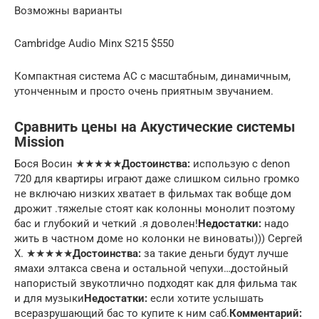
Возможны варианты
Cambridge Audio Minx S215 $550
Компактная система АС с масштабным, динамичным,
утонченным и просто очень приятным звучанием.
Сравнить цены на Акустические системы
Mission
Бося Восин ★★★★★
Достоинства:
использую с denon
720 для квартиры играют даже слишком сильно громко
не включаю низких хватает в фильмах так вобще дом
дрожит .тяжелые стоят как колонны монолит поэтому
бас и глубокий и четкий .я доволен!
Недостатки:
надо
жить в частном доме но колонки не виноваты))) Сергей
Х. ★★★★★
Достоинства:
за такие деньги будут лучше
ямахи элтакса свена и остальной чепухи…достойный
напористый звукотлично подходят как для фильма так
и для музыки
Недостатки:
если хотите услышать
всеразрушающий бас то купите к ним саб.
Комментарий: