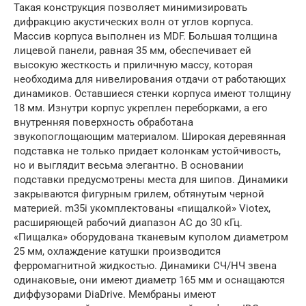
Такая конструкция позволяет минимизировать
дифракцию акустических волн от углов корпуса.
Массив корпуса выполнен из MDF. Большая толщина
лицевой панели, равная 35 мм, обеспечивает ей
высокую жесткость и приличную массу, которая
необходима для нивелирования отдачи от работающих
динамиков. Оставшиеся стенки корпуса имеют толщину
18 мм. Изнутри корпус укреплен переборками, а его
внутренняя поверхность обработана
звукопоглощающим материалом. Широкая деревянная
подставка не только придает колонкам устойчивость,
но и выглядит весьма элегантно. В основании
подставки предусмотрены места для шипов. Динамики
закрываются фигурным грилем, обтянутым черной
материей. m35i укомплектованы «пищалкой» Viotex,
расширяющей рабочий диапазон АС до 30 кГц.
«Пищалка» оборудована тканевым куполом диаметром
25 мм, охлаждение катушки производится
ферромагнитной жидкостью. Динамики СЧ/НЧ звена
одинаковые, они имеют диаметр 165 мм и оснащаются
диффузорами DiaDrive. Мембраны имеют