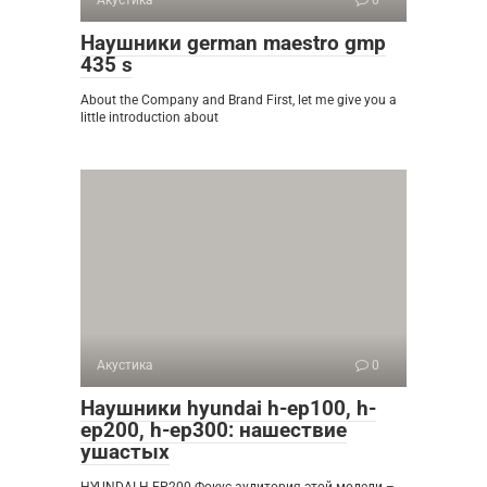
Наушники german maestro gmp
435 s
About the Company and Brand First, let me give you a
little introduction about
Акустика
0
Наушники hyundai h-ep100, h-
ep200, h-ep300: нашествие
ушастых
HYUNDAI H-EP200 Фокус аудитория этой модели –