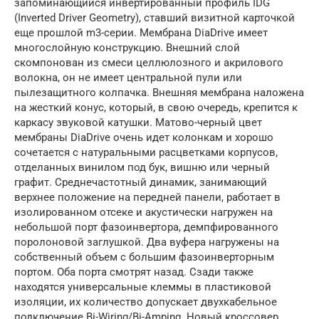
запоминающийся инвертированный профиль IDG
(Inverted Driver Geometry), ставший визитной карточкой
еще прошлой m3-серии. Мембрана DiaDrive имеет
многослойную конструкцию. Внешний слой
скомпонован из смеси целлюлозного и акрилового
волокна, он не имеет центральной пули или
пылезащитного колпачка. Внешняя мембрана наложена
на жесткий конус, который, в свою очередь, крепится к
каркасу звуковой катушки. Матово-черный цвет
мембраны DiaDrive очень идет колонкам и хорошо
сочетается с натуральными расцветками корпусов,
отделанных винилом под бук, вишню или черный
графит. Среднечастотный динамик, занимающий
верхнее положение на передней панели, работает в
изолированном отсеке и акустически нагружен на
небольшой порт фазоинвертора, демпфированного
поролоновой заглушкой. Два вуфера нагружены на
собственный объем с большим фазоинверторным
портом. Оба порта смотрят назад. Сзади также
находятся универсальные клеммы в пластиковой
изоляции, их количество допускает двухкабельное
подключение Bi-Wiring/Bi-Amping. Новый кроссовер,