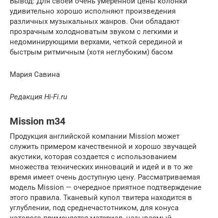
Вывод: Для своей очень умеренной цены колонки
удивительно хорошо исполняют произведения
различных музыкальных жанров. Они обладают
прозрачным холодноватым звуком с легкими и
недоминирующими верхами, четкой серединой и
быстрым ритмичным (хотя неглубоким) басом
Мария Савина
Редакция Hi-Fi.ru
Mission m34
Продукция английской компании Mission может
служить примером качественной и хорошо звучащей
акустики, которая создается с использованием
множества технических инноваций и идей и в то же
время имеет очень доступную цену. Рассматриваемая
модель Mission — очередное приятное подтверждение
этого правила. Тканевый купол твитера находится в
углублении, под среднечастотником, для конуса
которого применяется материал, называемый