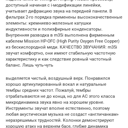
доступный начиная с i-модификации линейки,
учитывает дифракцию звука на передней панели. В
фильтрах 2-го порядка применены высококачественные
элементы: кремниево-железные катушки
индуктивности и полиэфирные конденсаторы.
Внутренняя разводка в m35i выполнена фирменным
кабелем Mission HP-OFC (High Purity Oxygen Free Copper)
из бескислородной меди. КАЧЕСТВО ЗВУЧАНИЯ: m35i
звучат комфортно, они имеют стабильную частотную
характеристику и как следствие ровный частотный
баланс. Лишь чуть-чуть
выделяется чистый, воздушный верх. Понравился
хорошо артикулированный вокал и натуральные
тембры средних частот. Пожалуй, тембры
отрабатываются не до конца, но для АС этого класса
микродинамика звука явно на хорошем уровне.
Инструменты звучат вполне естественно, поэтому
любая акустическая музыка не создаст «англичанкам»
неразрешимых трудностей. Колонки демонстрируют
хорошую атаку на верхнем басе, глубже динамика