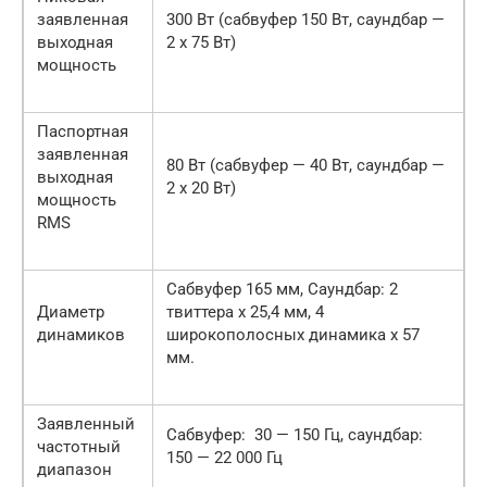
заявленная
300 Вт (сабвуфер 150 Вт, саундбар —
выходная
2 х 75 Вт)
мощность
Паспортная
заявленная
80 Вт (сабвуфер — 40 Вт, саундбар —
выходная
2 х 20 Вт)
мощность
RMS
Сабвуфер 165 мм, Саундбар: 2
Диаметр
твиттера х 25,4 мм, 4
динамиков
широкополосных динамика х 57
мм.
Заявленный
Сабвуфер: 30 — 150 Гц, саундбар:
частотный
150 — 22 000 Гц
диапазон