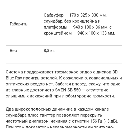
Сабвуфер — 170 х 325 х 330 мм,
саундбар, без кронштейна и
Габариты
платформы — 940 х 100 х 86 мм, с
кронштейном — 940 х 100 х 133 мм.
Вес
8,3 кг.
Система поддерживает трехмерное видео с дисков 3D
Bluе-Ray проигрывателей. К сожалению, коаксиальных и
оптических входов нет. Забегая вперед, скажу, что одно
из главных достоинств SVEN SB-550 — отсутствие
слышимых искажений при любом уровне громкости.
Два широкополосных динамика в каждом канале
саундбара плюс твиттер позволяют перекрыть
частотный диапазон, начиная с отметки 156 Гц (- 3 дБ).
При этом показатель неравномерности амплитудно-