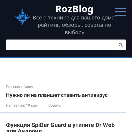
Перейти
RozBlog
к
контенту
Все о технике для вашего дома:
рейтинг, обзоры, советы по
выбору
Поиск:
Главная
»
Советы
Нужно ли на планшет ставить антивирус
На чтение:
19 мин
Советы
Функция SpiDer Guard в утилите Dr Web
для Андроид