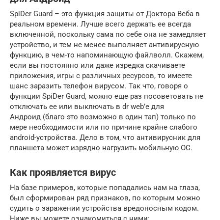
SpiDer Guard – это функция защиты от Доктора Веба в
реальном времени. Лучше всего держать ее всегда
включенной, поскольку сама по себе она не замедляет
устройство, и тем не менее выполняет антивирусную
функцию, в чем-то напоминающую файлволл. Скажем,
если вы постоянно или даже изредка скачиваете
приложения, игры с различных ресурсов, то имеете
шанс заразить телефон вирусом. Так что, говоря о
функции SpiDer Guard, можно еще раз посоветовать не
отключать ее или выключать в dr web’е для
Андроид (благо это возможно в один тап) только по
мере необходимости или по причине крайне слабого
android-устройства. Дело в том, что антивирусник для
планшета может изрядно нагрузить мобильную ОС.
Как проявляется вирус
На базе примеров, которые попадались нам на глаза,
был сформирован ряд признаков, по которым можно
судить о заражении устройства вредоносным кодом.
Ниже вы можете ознакомиться с ними: