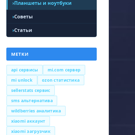
Планшеты и ноутбуки
Советы
Статьи
МЕТКИ
api сервисы
mi.com сервер
mi unlock
ozon статистика
sellerstats сервис
sms альтернатива
wildberries аналитика
xiaomi аккаунт
xiaomi загрузчик