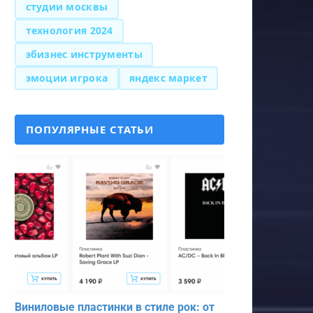
студии москвы
технология 2024
эбизнес инструменты
эмоции игрока
яндекс маркет
ПОПУЛЯРНЫЕ СТАТЬИ
Виниловые пластинки в стиле рок: от