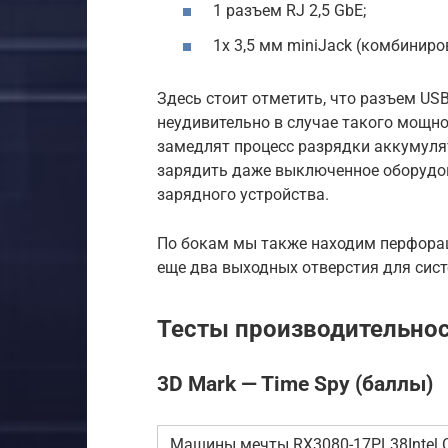
1 разъем RJ 2,5 GbE;
1x 3,5 мм miniJack (комбини
Здесь стоит отметить, что разъем US
неудивительно в случае такого мощно
замедлят процесс разрядки аккумулят
зарядить даже выключенное оборудов
зарядного устройства.
По бокам мы также находим перфорац
еще два выходных отверстия для сис
Тесты производительнос
3D Mark — Time Spy (баллы)
Машины мечты RX3080-17PL38Intel Co