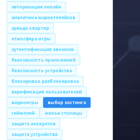
авторизация онлайн
аналитика маркетплейсов
аренда квартир
атмосфера игры
аутентификация звонком
безопасность приложений
безопасность устройства
блокировка разблокировка
верификация пользователей
видеоигры
выбор хостинга
геймплей
жилье столицы
защита аккаунтов
защита устройства