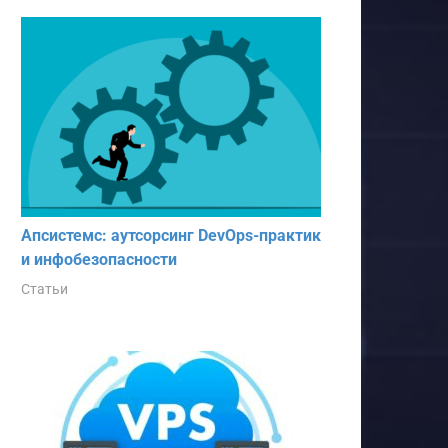
Апсистемс: аутсорсинг DevOps-практик
и инфобезопасности
Статьи