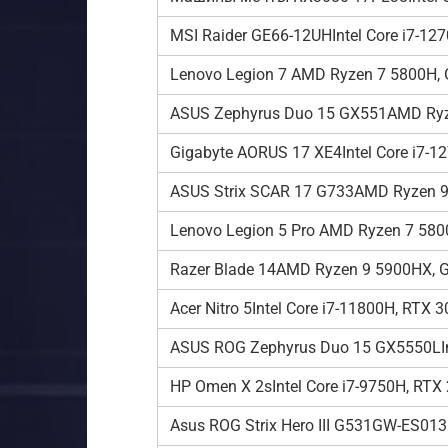
MSI Raider GE66-12UHIntel Core i7-1
Lenovo Legion 7 AMD Ryzen 7 5800H,
ASUS Zephyrus Duo 15 GX551AMD Ryz
Gigabyte AORUS 17 XE4Intel Core i7-1
ASUS Strix SCAR 17 G733AMD Ryzen 9
Lenovo Legion 5 Pro AMD Ryzen 7 58
Razer Blade 14AMD Ryzen 9 5900HX, 
Acer Nitro 5Intel Core i7-11800H, RTX
ASUS ROG Zephyrus Duo 15 GX5550LIn
HP Omen X 2sIntel Core i7-9750H, RTX
Asus ROG Strix Hero III G531GW-ES013I