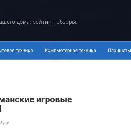
вашего дома: рейтинг, обзоры,
ытовая техника
Компьютерная техника
Планшеты 
агманские игровые
d
тбуки