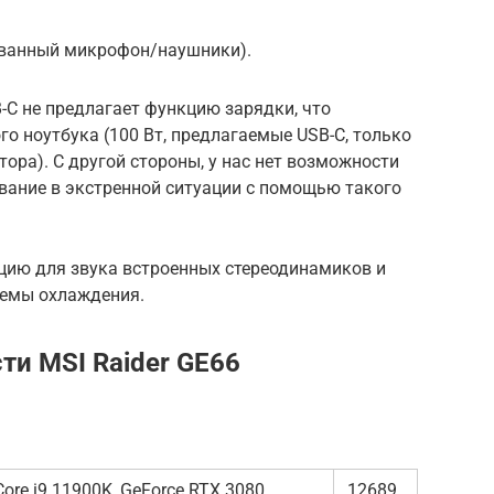
рованный микрофон/наушники).
B-C не предлагает функцию зарядки, что
го ноутбука (100 Вт, предлагаемые USB-C, только
ора). С другой стороны, у нас нет возможности
ание в экстренной ситуации с помощью такого
ию для звука встроенных стереодинамиков и
темы охлаждения.
ти MSI Raider GE66
re i9 11900K, GeForce RTX 3080
12689