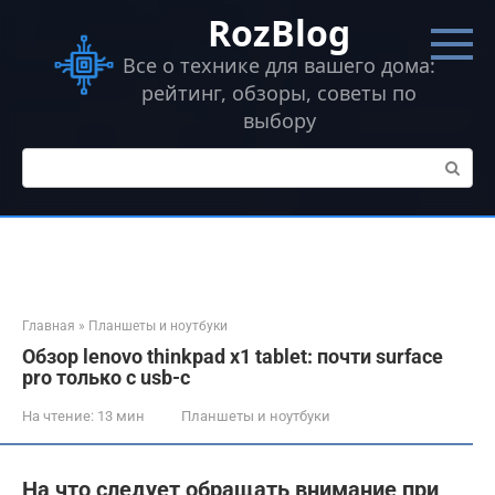
Перейти
RozBlog
к
контенту
Все о технике для вашего дома:
рейтинг, обзоры, советы по
выбору
Поиск:
Главная
»
Планшеты и ноутбуки
Обзор lenovo thinkpad x1 tablet: почти surface
pro только с usb-c
На чтение:
13 мин
Планшеты и ноутбуки
На что следует обращать внимание при