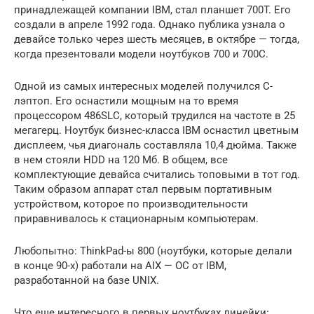
принадлежащей компании IBM, стал планшет 700T. Его
создали в апреле 1992 года. Однако публика узнала о
девайсе только через шесть месяцев, в октябре — тогда,
когда презентовали модели ноутбуков 700 и 700С.
Одной из самых интересных моделей получился С-
лэптоп. Его оснастили мощным на то время
процессором 486SLC, который трудился на частоте в 25
мегагерц. Ноутбук бизнес-класса IBM оснастил цветным
дисплеем, чья диагональ составляла 10,4 дюйма. Также
в нем стояли HDD на 120 Мб. В общем, все
комплектующие девайса считались топовыми в тот год.
Таким образом аппарат стал первым портативным
устройством, которое по производительности
приравнивалось к стационарным компьютерам.
Любопытно: ThinkPad-ы 800 (ноутбуки, которые делали
в конце 90-х) работали на AIX — ОС от IBM,
разработанной на базе UNIX.
Что еще интересного в первых ноутбуках линейки: