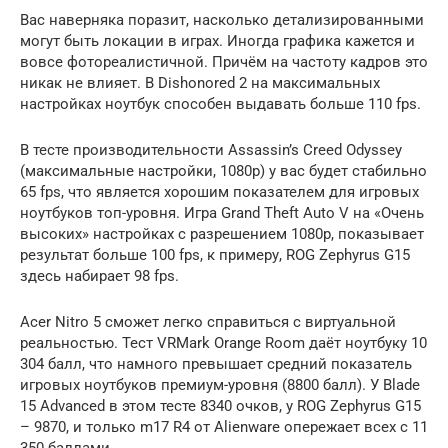
Вас наверняка поразит, насколько детализированными
могут быть локации в играх. Иногда графика кажется и
вовсе фотореалистичной. Причём на частоту кадров это
никак не влияет. В Dishonored 2 на максимальных
настройках ноутбук способен выдавать больше 110 fps.
В тесте производительности Assassin’s Creed Odyssey
(максимальные настройки, 1080p) у вас будет стабильно
65 fps, что является хорошим показателем для игровых
ноутбуков топ-уровня. Игра Grand Theft Auto V на «Очень
высоких» настройках с разрешением 1080p, показывает
результат больше 100 fps, к примеру, ROG Zephyrus G15
здесь набирает 98 fps.
Acer Nitro 5 сможет легко справиться с виртуальной
реальностью. Тест VRMark Orange Room даёт ноутбуку 10
304 балл, что намного превышает средний показатель
игровых ноутбуков премиум-уровня (8800 балл). У Blade
15 Advanced в этом тесте 8340 очков, у ROG Zephyrus G15
– 9870, и только m17 R4 от Alienware опережает всех с 11
350 баллами.