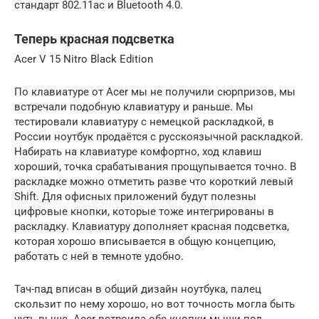
стандарт 802.11ac и Bluetooth 4.0.
Теперь красная подсветка
Acer V 15 Nitro Black Edition
По клавиатуре от Acer мы не получили сюрпризов, мы
встречали подобную клавиатуру и раньше. Мы
тестировали клавиатуру с немецкой раскладкой, в
России ноутбук продаётся с русскоязычной раскладкой.
Набирать на клавиатуре комфортно, ход клавиш
хороший, точка срабатывания прощупывается точно. В
раскладке можно отметить разве что короткий левый
Shift. Для офисных приложений будут полезны
цифровые кнопки, которые тоже интегрированы в
раскладку. Клавиатуру дополняет красная подсветка,
которая хорошо вписывается в общую концепцию,
работать с ней в темноте удобно.
Тач-пад вписан в общий дизайн ноутбука, палец
скользит по нему хорошо, но вот точность могла быть
чуть выше. Acer встроила обе кнопки мыши под