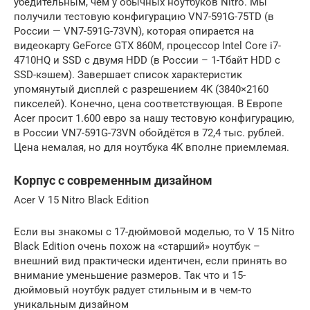
убедительным, чем у обычных ноутбуков Nitro. Мы
получили тестовую конфигурацию VN7-591G-75TD (в
России — VN7-591G-73VN), которая опирается на
видеокарту GeForce GTX 860M, процессор Intel Core i7-
4710HQ и SSD с двумя HDD (в России – 1-Тбайт HDD с
SSD-кэшем). Завершает список характеристик
упомянутый дисплей с разрешением 4K (3840×2160
пикселей). Конечно, цена соответствующая. В Европе
Acer просит 1.600 евро за нашу тестовую конфигурацию,
в России VN7-591G-73VN обойдётся в 72,4 тыс. рублей.
Цена немалая, но для ноутбука 4K вполне приемлемая.
Корпус с современным дизайном
Acer V 15 Nitro Black Edition
Если вы знакомы с 17-дюймовой моделью, то V 15 Nitro
Black Edition очень похож на «старший» ноутбук –
внешний вид практически идентичен, если принять во
внимание уменьшение размеров. Так что и 15-
дюймовый ноутбук радует стильным и в чем-то
уникальным дизайном