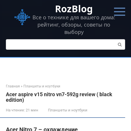
Перейти
RozBlog
к
контенту
Все о технике для вашего дома:
рейтинг, обзоры, советы по
выбору
Поиск:
Главная
»
Планшеты и ноутбуки
Acer aspire v15 nitro vn7-592g review ( black
edition)
На чтение:
21 мин
Планшеты и ноутбуки
Acer Nitro 7 – охлаждение