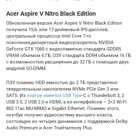
Acer Aspire V Nitro Black Edition
Обновленная версия Acer Aspire V Nitro Black Edition
получила 15,6- или 17-дюймовый IPS-дисплей,
центральный процессор Intel Core 7-го
поколения,дискретный видеоускоритель NVIDIA
GeForce GTX 1060 с видеопамятью стандарта GDDR5
VRAM объемом 6 ГБ, ОЗУ стандарта DDR4 объемом 16 ГБ
с возможностью расширения до 32 ГБ с помощью двух
модулей SO-DIMM.
ПЗУ помимо HDD емкостью до 2 ТБ представлено
твердотельным накопителем NVMe PCle Gen 3 или
SATS. Из
портов имеется USB Type
-C с Thunderbolt 3, 2
USB 3.0, 2 USB 2.0 и HDMI, а из интерфейсов – 2×2 Wi-Fi
802.11ac MU-MIMO и Gigabit Ethernet. Помимо этого,
ноутбук получил аудиосистему высшего класса,
состоящую из четырех динамиков с поддержкой Dolby
Audio Premium и Acer TrueHarmony Plus.