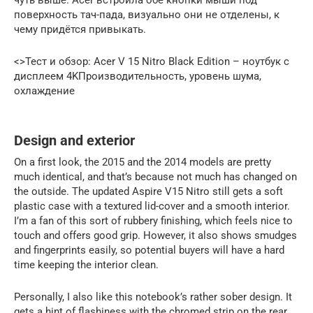
поверхность тач-пада, визуально они не отделены, к
чему придётся привыкать.
<>Тест и обзор: Acer V 15 Nitro Black Edition – ноутбук с
дисплеем 4KПроизводительность, уровень шума,
охлаждение
Design and exterior
On a first look, the 2015 and the 2014 models are pretty
much identical, and that’s because not much has changed on
the outside. The updated Aspire V15 Nitro still gets a soft
plastic case with a textured lid-cover and a smooth interior.
I’m a fan of this sort of rubbery finishing, which feels nice to
touch and offers good grip. However, it also shows smudges
and fingerprints easily, so potential buyers will have a hard
time keeping the interior clean.
Personally, I also like this notebook’s rather sober design. It
gets a hint of flashiness with the chromed strip on the rear