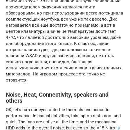
5 немного хуже. Хотя при низкой нагрузке заявленные
производителем значения являются почти
образцовыми, но при использовании всего потенциала
комплектующих ноутбука, все уже не так весело. Дно
нагревается все еще достаточно приемлемо, а вот в
центре клавиатуры значение температуры достигает
47°C, что является достаточно высоким уровнем, даже
для оборудования этого класса. К счастью, левая
сторона клавиатуры, где расположены ключевые
клавиши WSAD и другие рабочие клавиши, не столь
сильно нагревается, очевидно, благодаря
использованию в изготовлении клавиш качественных
материалов. На игровом процессе это точно не
отразится.
Noise, Heat, Connectivity, speakers and
others
OK, let’s turn our eyes onto the thermals and acoustic
performance. In casual activities, this laptop rests cool and
quiet. The fans are active all the time, and the mechanical
HDD adds to the overall noise, but even so the V15 Nitro
is