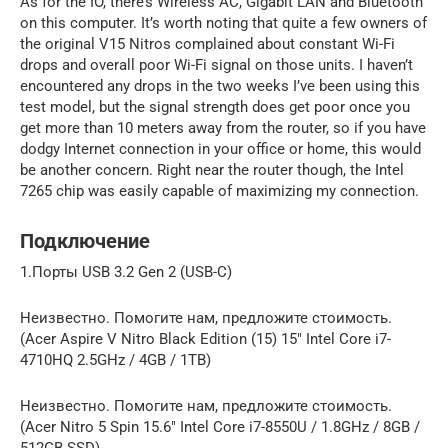
As for the IO, there’s Wireless AC, Gigabit LAN and Bluetooth
on this computer. It’s worth noting that quite a few owners of
the original V15 Nitros complained about constant Wi-Fi
drops and overall poor Wi-Fi signal on those units. I haven’t
encountered any drops in the two weeks I’ve been using this
test model, but the signal strength does get poor once you
get more than 10 meters away from the router, so if you have
dodgy Internet connection in your office or home, this would
be another concern. Right near the router though, the Intel
7265 chip was easily capable of maximizing my connection.
Подключение
1.Порты USB 3.2 Gen 2 (USB-C)
Неизвестно. Помогите нам, предложите стоимость.
(Acer Aspire V Nitro Black Edition (15) 15″ Intel Core i7-
4710HQ 2.5GHz / 4GB / 1TB)
Неизвестно. Помогите нам, предложите стоимость.
(Acer Nitro 5 Spin 15.6″ Intel Core i7-8550U / 1.8GHz / 8GB /
512GB SSD)