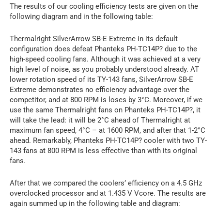
The results of our cooling efficiency tests are given on the
following diagram and in the following table:
Thermalright SilverArrow SB-E Extreme in its default
configuration does defeat Phanteks PH-TC14P? due to the
high-speed cooling fans. Although it was achieved at a very
high level of noise, as you probably understood already. AT
lower rotation speed of its TY-143 fans, SilverArrow SB-E
Extreme demonstrates no efficiency advantage over the
competitor, and at 800 RPM is loses by 3°C. Moreover, if we
use the same Thermalright fans on Phanteks PH-TC14P?, it
will take the lead: it will be 2°C ahead of Thermalright at
maximum fan speed, 4°C – at 1600 RPM, and after that 1-2°C
ahead. Remarkably, Phanteks PH-TC14P? cooler with two TY-
143 fans at 800 RPM is less effective than with its original
fans.
After that we compared the coolers’ efficiency on a 4.5 GHz
overclocked processor and at 1.435 V Vcore. The results are
again summed up in the following table and diagram: