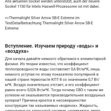
Alle aktuellen Sockel werden unterstützt, auch der neuere
Sockel 1150 für Intels Haswell-Prozessoren ist mit dabei.
<>Thermalright Silver Arrow SB-E Extreme im
TestDetailbetrachtung Thermalright Silver Arrow SB-E
Extreme
Вступление. Изучаем природу «воды» и
«воздуха»
Для начала давайте немного обратимся к элементарной
физике. Из теории известно, что коэффициент
теплопроводности воды составляет 0,6 Вт/м*К, лишь
немного уступая по этому показателю популярной в
нашей стране термопасте КПТ-8 со значением 0,7 Вт/
м*К. Воздух значительно отстает, и его коэффициент
равен всего 0,026 Вт/м*К. Тогда почему СВО с таким же
успехом не оказываются производительнее воздушных
кулеров? Причина кроется в несовершенстве
конструкции так называемых «водянок». Жидкость,
циркулируя по замкнутой системе, нагревается, теряя