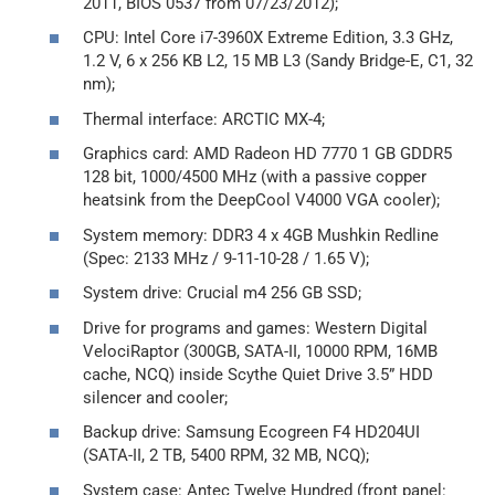
2011, BIOS 0537 from 07/23/2012);
CPU: Intel Core i7-3960X Extreme Edition, 3.3 GHz,
1.2 V, 6 x 256 KB L2, 15 MB L3 (Sandy Bridge-E, C1, 32
nm);
Thermal interface: ARCTIC MX-4;
Graphics card: AMD Radeon HD 7770 1 GB GDDR5
128 bit, 1000/4500 MHz (with a passive copper
heatsink from the DeepCool V4000 VGA cooler);
System memory: DDR3 4 x 4GB Mushkin Redline
(Spec: 2133 MHz / 9-11-10-28 / 1.65 V);
System drive: Crucial m4 256 GB SSD;
Drive for programs and games: Western Digital
VelociRaptor (300GB, SATA-II, 10000 RPM, 16MB
cache, NCQ) inside Scythe Quiet Drive 3.5” HDD
silencer and cooler;
Backup drive: Samsung Ecogreen F4 HD204UI
(SATA-II, 2 TB, 5400 RPM, 32 MB, NCQ);
System case: Antec Twelve Hundred (front panel: