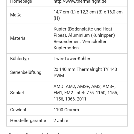
Homepage
http://www.thermalright.de
14,7 cm (L) x 12,3 cm (B) x 16,0 cm
Maße
(H)
Kupfer (Bodenplatte und Heat-
Pipes), Aluminium (Kühlrippen)
Material
Besonderheit: Vernickelter
Kupferboden
Kühlertyp
Twin-Tower-Kühler
2x 140 mm Thermalright TY 143
Serienbelüftung
PWM
AMD: AM2, AM2+, AM3, AM3+,
Sockel
FM1, FM2 Intel: 775, 1150, 1155,
1156, 1366, 2011
Gewicht
1100 Gramm
Herstellergarantie
2 Jahre