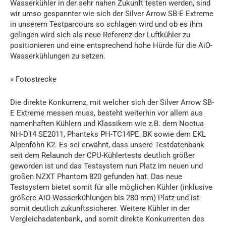
Wasserkühler in der sehr nahen Zukunft testen werden, sind
wir umso gespannter wie sich der Silver Arrow SB-E Extreme
in unserem Testparcours so schlagen wird und ob es ihm
gelingen wird sich als neue Referenz der Luftkühler zu
positionieren und eine entsprechend hohe Hürde für die AiO-
Wasserkühlungen zu setzen.
» Fotostrecke
Die direkte Konkurrenz, mit welcher sich der Silver Arrow SB-
E Extreme messen muss, besteht weiterhin vor allem aus
namenhaften Kühlern und Klassikern wie z.B. dem Noctua
NH-D14 SE2011, Phanteks PH-TC14PE_BK sowie dem EKL
Alpenföhn K2. Es sei erwähnt, dass unsere Testdatenbank
seit dem Relaunch der CPU-Kühlertests deutlich größer
geworden ist und das Testsystem nun Platz im neuen und
großen NZXT Phantom 820 gefunden hat. Das neue
Testsystem bietet somit für alle möglichen Kühler (inklusive
größere AiO-Wasserkühlungen bis 280 mm) Platz und ist
somit deutlich zukunftssicherer. Weitere Kühler in der
Vergleichsdatenbank, und somit direkte Konkurrenten des