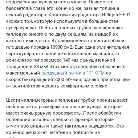
современным кулерам этого класса. Первое что
бросается в глаза это, конечно же, разная толщина
секций радиатора. Конструкция радиатора Heligon HE01
схожа с той, которую используется в большинстве
супер-кулерах. Шесть тепловых трубок распределяют
тепловую энергию по двум секциям, на каждой их
которых имеется по 47 алюминиевых пластин общей
площадью порядка 10900 см2. Еще одна отличительная
черта кулера, это наличие в комплекте массивного
вентилятор типоразмера 140 мм с внушительной
толщиной в 38 мм! Этот монстр способен обеспечить
максимальный
воздушный поток в 171 CFM
со
скоростью вращения 2000 об/мин, однако при этом шум
от вентилятора назвать комфортным сложно.
Шестимиллиметровые тепловые трубки пронизывают
небольшое по размерам основание кулера, которое
имеет очень ровную поверхность. После обработки
основания остались следы от фрезера, которые
отчетливо видны и также тактильно ощущаются. Это
конечно же может негативно повлиять на