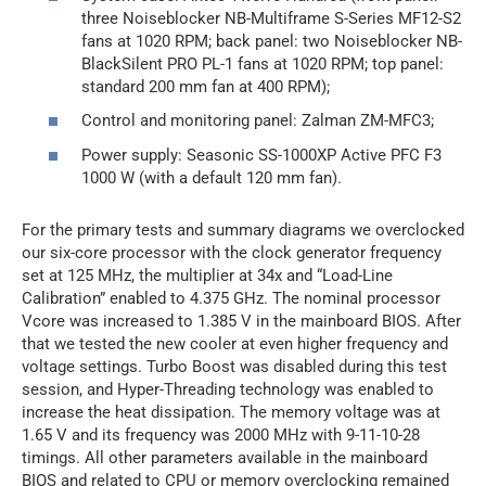
three Noiseblocker NB-Multiframe S-Series MF12-S2
fans at 1020 RPM; back panel: two Noiseblocker NB-
BlackSilent PRO PL-1 fans at 1020 RPM; top panel:
standard 200 mm fan at 400 RPM);
Control and monitoring panel: Zalman ZM-MFC3;
Power supply: Seasonic SS-1000XP Active PFC F3
1000 W (with a default 120 mm fan).
For the primary tests and summary diagrams we overclocked
our six-core processor with the clock generator frequency
set at 125 MHz, the multiplier at 34x and “Load-Line
Calibration” enabled to 4.375 GHz. The nominal processor
Vcore was increased to 1.385 V in the mainboard BIOS. After
that we tested the new cooler at even higher frequency and
voltage settings. Turbo Boost was disabled during this test
session, and Hyper-Threading technology was enabled to
increase the heat dissipation. The memory voltage was at
1.65 V and its frequency was 2000 MHz with 9-11-10-28
timings. All other parameters available in the mainboard
BIOS and related to CPU or memory overclocking remained