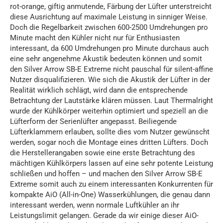
rot-orange, giftig anmutende, Färbung der Lüfter unterstreicht
diese Ausrichtung auf maximale Leistung in sinniger Weise.
Doch die Regelbarkeit zwischen 600-2500 Umdrehungen pro
Minute macht den Kühler nicht nur für Enthusiasten
interessant, da 600 Umdrehungen pro Minute durchaus auch
eine sehr angenehme Akustik bedeuten können und somit
den Silver Arrow SB-E Extreme nicht pauschal für silent-affine
Nutzer disqualifizieren. Wie sich die Akustik der Lüfter in der
Realität wirklich schlägt, wird dann die entsprechende
Betrachtung der Lautstärke klären müssen. Laut Thermalright
wurde der Kühlkörper weiterhin optimiert und speziell an die
Lüfterform der Serienlüfter angepasst. Beiliegende
Lüfterklammern erlauben, sollte dies vom Nutzer gewünscht
werden, sogar noch die Montage eines dritten Lüfters. Doch
die Herstellerangaben sowie eine erste Betrachtung des
mächtigen Kühlkörpers lassen auf eine sehr potente Leistung
schließen und hoffen – und machen den Silver Arrow SB-E
Extreme somit auch zu einem interessanten Konkurrenten für
kompakte AiO (All-in-One) Wasserkühlungen, die genau dann
interessant werden, wenn normale Luftkühler an ihr
Leistungslimit gelangen. Gerade da wir einige dieser AiO-