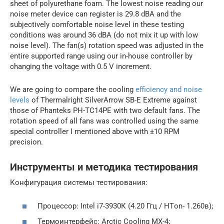
sheet of polyurethane foam. The lowest noise reading our
noise meter device can register is 29.8 dBA and the
subjectively comfortable noise level in these testing
conditions was around 36 dBA (do not mix it up with low
noise level). The fan(s) rotation speed was adjusted in the
entire supported range using our in-house controller by
changing the voltage with 0.5 V increment.
We are going to compare the cooling
efficiency and noise
levels
of Thermalright SilverArrow SB-E Extreme against
those of Phanteks PH-TC14PE with two default fans. The
rotation speed of all fans was controlled using the same
special controller I mentioned above with ±10 RPM
precision.
Инструменты и методика тестирования
Конфигурация системы тестирования:
Процессор: Intel i7-3930К (4.20 Ггц / НТon- 1.260в);
Термоинтерфейс: Arctic Cooling MX-4;