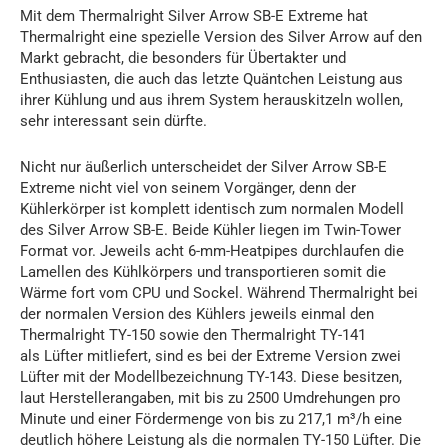
Mit dem Thermalright Silver Arrow SB-E Extreme hat
Thermalright eine spezielle Version des Silver Arrow auf den
Markt gebracht, die besonders für Übertakter und
Enthusiasten, die auch das letzte Quäntchen Leistung aus
ihrer Kühlung und aus ihrem System herauskitzeln wollen,
sehr interessant sein dürfte.
Nicht nur äußerlich unterscheidet der Silver Arrow SB-E
Extreme nicht viel von seinem Vorgänger, denn der
Kühlerkörper ist komplett identisch zum normalen Modell
des Silver Arrow SB-E. Beide Kühler liegen im Twin-Tower
Format vor. Jeweils acht 6-mm-Heatpipes durchlaufen die
Lamellen des Kühlkörpers und transportieren somit die
Wärme fort vom CPU und Sockel. Während Thermalright bei
der normalen Version des Kühlers jeweils einmal den
Thermalright TY-150 sowie den Thermalright TY-141
als Lüfter mitliefert, sind es bei der Extreme Version zwei
Lüfter mit der Modellbezeichnung TY-143. Diese besitzen,
laut Herstellerangaben, mit bis zu 2500 Umdrehungen pro
Minute und einer Fördermenge von bis zu 217,1 m³/h eine
deutlich höhere Leistung als die normalen TY-150 Lüfter. Die