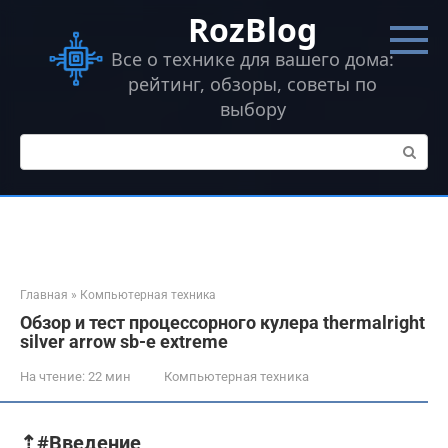
Перейти
RozBlog
к
контенту
Все о технике для вашего дома:
рейтинг, обзоры, советы по
выбору
Поиск:
Главная
»
Компьютерная техника
Обзор и тест процессорного кулера thermalright
silver arrow sb-e extreme
На чтение:
22 мин
Компьютерная техника
⇡#Введение