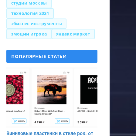
студии москвы
технология 2024
эбизнес инструменты
эмоции игрока
яндекс маркет
ПОПУЛЯРНЫЕ СТАТЬИ
Виниловые пластинки в стиле рок: от