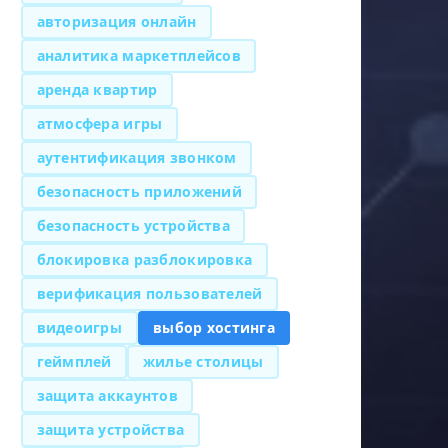
авторизация онлайн
аналитика маркетплейсов
аренда квартир
атмосфера игры
аутентификация звонком
безопасность приложений
безопасность устройства
блокировка разблокировка
верификация пользователей
видеоигры
выбор хостинга
геймплей
жилье столицы
защита аккаунтов
защита устройства