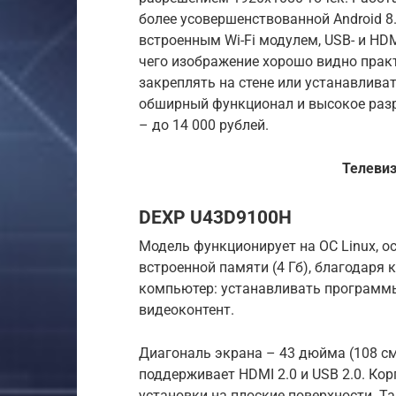
более усовершенствованной Android 8.
встроенным Wi-Fi модулем, USB- и HDM
чего изображение хорошо видно прак
закреплять на стене или устанавлива
обширный функционал и высокое разр
– до 14 000 рублей.
Телеви
DEXP U43D9100H
Модель функционирует на ОС Linux, о
встроенной памяти (4 Гб), благодаря
компьютер: устанавливать программы
видеоконтент.
Диагональ экрана – 43 дюйма (108 см
поддерживает HDMI 2.0 и USB 2.0. Кор
установки на плоские поверхности. Т