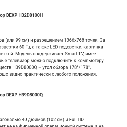
ор DEXP H32D8100H
в (или 99 см) и разрешением 1366х768 точек. За
звертки 60 Гц, а также LED-подсветки, картинка
четкой. Модель поддерживает Smart TV, имеет
торые телевизор можно подключить к компьютеру
ществ H39D8000Q – угол обзора 178°/178°,
ошо видно практически с любого положения.
ор DEXP H39D8000Q
агональю 40 дюймов (102 см) и Full HD
ет не на фирменной операционной системе, а на