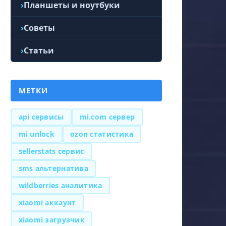
Планшеты и ноутбуки
Советы
Статьи
МЕТКИ
api сервисы
mi.com сервер
mi unlock
ozon статистика
sellerstats сервис
sms альтернатива
wildberries аналитика
xiaomi аккаунт
xiaomi загрузчик