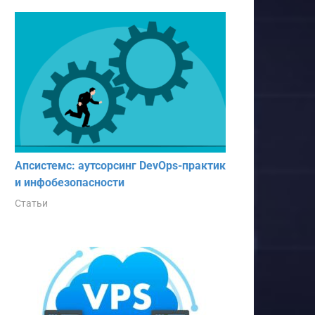
Апсистемс: аутсорсинг DevOps-практик
и инфобезопасности
Статьи