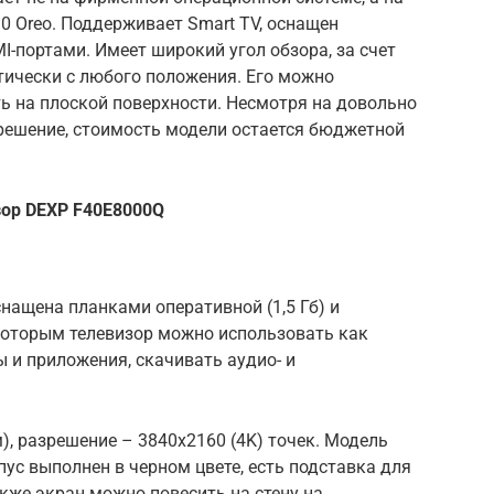
0 Oreo. Поддерживает Smart TV, оснащен
I-портами. Имеет широкий угол обзора, за счет
тически с любого положения. Его можно
ть на плоской поверхности. Несмотря на довольно
ешение, стоимость модели остается бюджетной
зор DEXP F40E8000Q
снащена планками оперативной (1,5 Гб) и
 которым телевизор можно использовать как
 и приложения, скачивать аудио- и
), разрешение – 3840х2160 (4K) точек. Модель
пус выполнен в черном цвете, есть подставка для
акже экран можно повесить на стену на