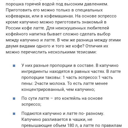
порошка горячей водой под высоким давлением.
Приготовить его можно только в специальных
кофеварках, или в кофемашинах. На основе эспрессо
кроме капучино можно приготовить знакомый в
России кофе латте. Для неискушенных любителей
кофейного напитка бывает сложно сделать выбор
между капучино и латте. В чем же разница между этими
двумя видами одного и того же кофе? Отличия их
можно перечислить несколькими тезисами:
У них разные пропорции в составе. В капучино
ингредиенты находятся в равных частях. В латте
пропорции таковы: 1 часть эспрессо:1 часть
пены: 2части молока. То есть латте менее
концентрированный, чем капучино;
По сути латте – это коктейль на основе
эспрессо;
Подаются капучино и латте по- разному.
Капучино разливается в чашки, не
превышающие объем 180 л, а латте по правилам