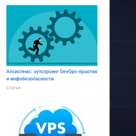
Апсистемс: аутсорсинг DevOps-практик
и инфобезопасности
Статьи