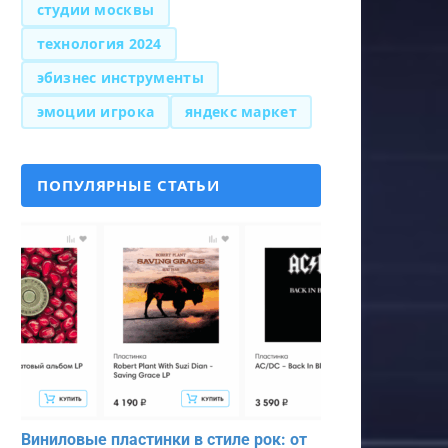
студии москвы
технология 2024
эбизнес инструменты
эмоции игрока
яндекс маркет
ПОПУЛЯРНЫЕ СТАТЬИ
Виниловые пластинки в стиле рок: от