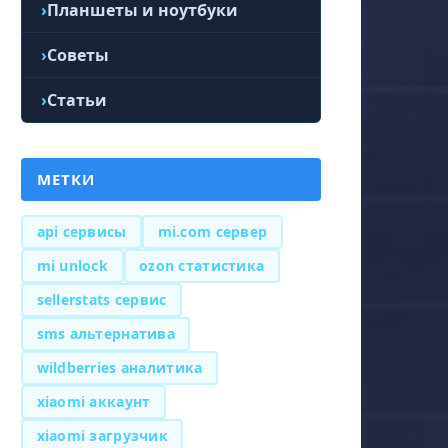
Планшеты и ноутбуки
Советы
Статьи
МЕТКИ
api сервисы
mi.com сервер
mi unlock
ozon статистика
sellerstats сервис
sms альтернатива
wildberries аналитика
xiaomi аккаунт
xiaomi загрузчик