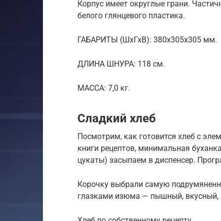
Корпус имеет округлые грани. Частич
белого глянцевого пластика.
ГАБАРИТЫ (ШхГхВ): 380х305х305 мм.
ДЛИНА ШНУРА: 118 см.
МАССА: 7,0 кг.
Сладкий хлеб
Посмотрим, как готовится хлеб с эле
книги рецептов, минимальная буханк
цукаты) засыпаем в диспенсер. Прогр
Корочку выбрали самую подрумяненну
глазками изюма — пышный, вкусный, 
Хлеб по собственному рецепту