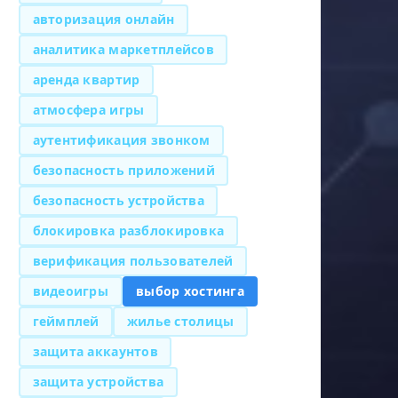
авторизация онлайн
аналитика маркетплейсов
аренда квартир
атмосфера игры
аутентификация звонком
безопасность приложений
безопасность устройства
блокировка разблокировка
верификация пользователей
видеоигры
выбор хостинга
геймплей
жилье столицы
защита аккаунтов
защита устройства