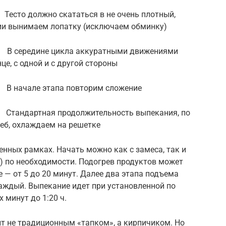
должно скататься в не очень плотный,
нии вынимаем лопатку (исключаем обминку)
ередине цикла аккуратными движениями
це, с одной и с другой стороны
чале этапа повторим сложение
ртная продолжительность выпекания, по
еб, охлаждаем на решетке
нных рамках. Начать можно как с замеса, так и
) по необходимости. Подогрев продуктов может
 — от 5 до 20 минут. Далее два этапа подъема
аждый. Выпекание идет при установленной по
 минут до 1:20 ч.
ит не традиционным «тапком», а кирпичиком. Но