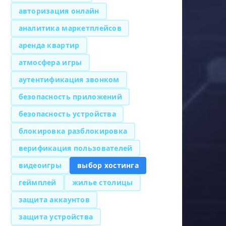
авторизация онлайн
аналитика маркетплейсов
аренда квартир
атмосфера игры
аутентификация звонком
безопасность приложений
безопасность устройства
блокировка разблокировка
верификация пользователей
видеоигры
выбор хостинга
геймплей
жилье столицы
защита аккаунтов
защита устройства