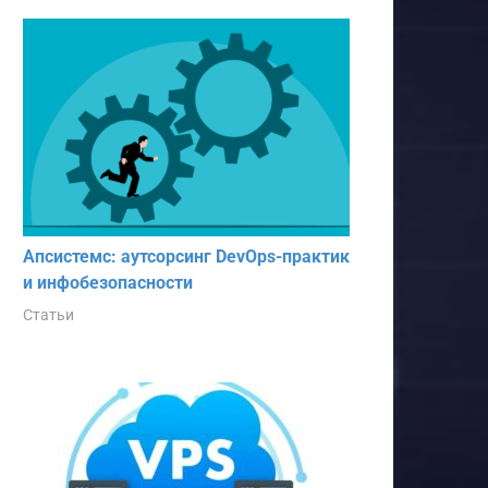
Апсистемс: аутсорсинг DevOps-практик
и инфобезопасности
Статьи