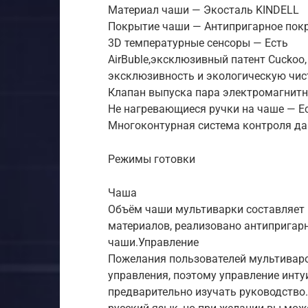
Материал чаши — Экосталь KINDELL
Покрытие чаши — Антипригарное пок
3D температурные сенсоры — Есть
AirBuble,эксклюзивный патент Cucko
эксклюзивность и экологическую чист
Клапан выпуска пара электромагнитн
Не нагревающиеся ручки на чаше — Е
Многоконтурная система контроля да
Режимы готовки
Чаша
Объём чаши мультиварки составляет 
материалов, реализовано антипригар
чаши.Управление
Пожелания пользователей мультиваро
управления, поэтому управление инту
предварительно изучать руководство.