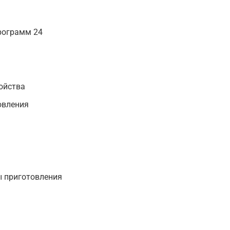
рограмм 24
ойства
овления
ы приготовления