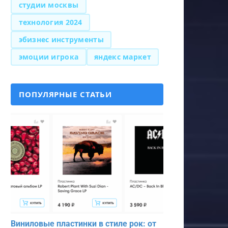
студии москвы
технология 2024
эбизнес инструменты
эмоции игрока
яндекс маркет
ПОПУЛЯРНЫЕ СТАТЬИ
Виниловые пластинки в стиле рок: от