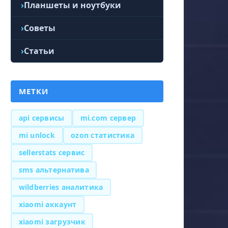
Планшеты и ноутбуки
Советы
Статьи
МЕТКИ
api сервисы
mi.com сервер
mi unlock
ozon статистика
sellerstats сервис
sms альтернатива
wildberries аналитика
xiaomi аккаунт
xiaomi загрузчик