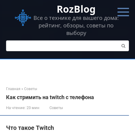
Перейти
RozBlog
к
контенту
Все о технике для вашего дома:
рейтинг, обзоры, советы по
выбору
Поиск:
Главная
»
Советы
Как стримить на twitch с телефона
На чтение:
23 мин
Советы
Что такое Twitch