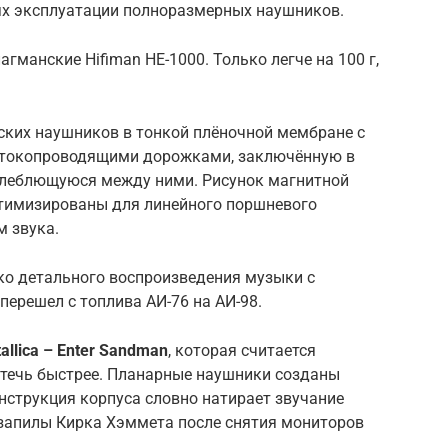
ях эксплуатации полноразмерных наушников.
анские Hifiman HE-1000. Только легче на 100 г,
ких наушников в тонкой плёночной мембране с
 токопроводящими дорожками, заключённую в
олеблющуюся между ними. Рисунок магнитной
птимизированы для линейного поршневого
 звука.
ко детального воспроизведения музыки с
 перешел с топлива АИ-76 на АИ-98.
allica – Enter Sandman
, которая считается
 течь быстрее. Планарные наушники созданы
нструкция корпуса словно натирает звучание
запилы Кирка Хэммета после снятия мониторов