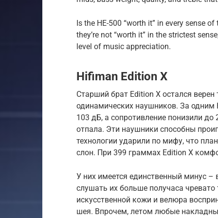
Is the HE-500 “worth it” in every sense of
they’re not “worth it” in the strictest sen
level of music appreciation.
Hifiman Edition X
Старший брат Edition X остался верен
одинамических наушников. За одним 
103 дБ, а сопротивление понизили до 
отпала. Эти наушники способны проиг
технологии ударили по мифу, что пла
слон. При 399 граммах Edition X комф
У них имеется единственный минус – 
слушать их больше получаса чреват
искусственной кожи и велюра восприн
шея. Впрочем, летом любые накладн