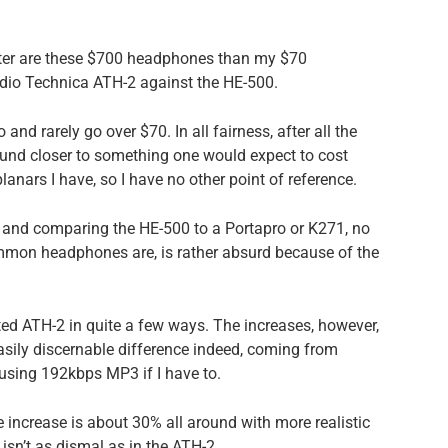
tter are these $700 headphones than my $70
udio Technica ATH-2 against the HE-500.
d rarely go over $70. In all fairness, after all the
sound closer to something one would expect to cost
anars I have, so I have no other point of reference.
 and comparing the HE-500 to a Portapro or K271, no
mon headphones are, is rather absurd because of the
ted ATH-2 in quite a few ways. The increases, however,
 easily discernable difference indeed, coming from
sing 192kbps MP3 if I have to.
e increase is about 30% all around with more realistic
 isn’t as dismal as in the ATH-2.