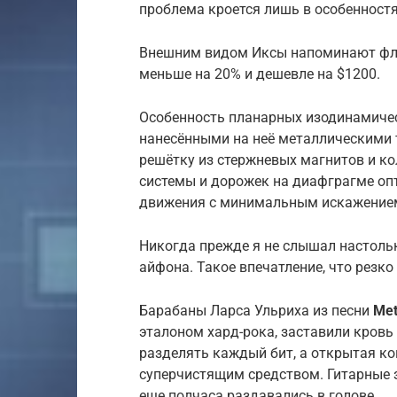
проблема кроется лишь в особенност
Внешним видом Иксы напоминают флагм
меньше на 20% и дешевле на $1200.
Особенность планарных изодинамичес
нанесёнными на неё металлическими
решётку из стержневых магнитов и к
системы и дорожек на диафграгме о
движения с минимальным искажением
Никогда прежде я не слышал настоль
айфона. Такое впечатление, что резко
Барабаны Ларса Ульриха из песни
Met
эталоном хард-рока, заставили кровь
разделять каждый бит, а открытая ко
суперчистящим средством. Гитарные 
еще полчаса раздавались в голове.