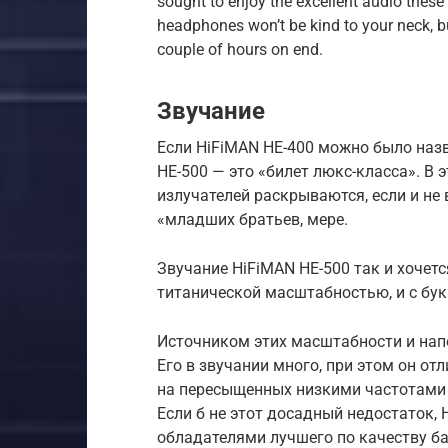
sought to enjoy the excellent audio these
headphones won’t be kind to your neck, bu
couple of hours on end.
Звучание
Если HiFiMAN HE-400 можно было наз
HE-500 — это «билет люкс-класса». В
излучателей раскрываются, если и не 
«младших братьев, мере.
Звучание HiFiMAN HE-500 так и хочет
титанической масштабностью, и с бу
Источником этих масштабности и нап
Его в звучании много, при этом он отл
на пересыщенных низкими частотами 
Если б не этот досадный недостаток,
обладателями лучшего по качеству бас