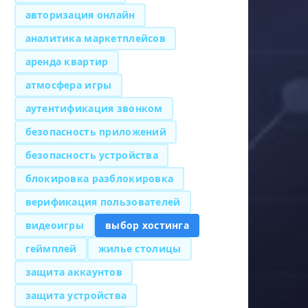
авторизация онлайн
аналитика маркетплейсов
аренда квартир
атмосфера игры
аутентификация звонком
безопасность приложений
безопасность устройства
блокировка разблокировка
верификация пользователей
видеоигры
выбор хостинга
геймплей
жилье столицы
защита аккаунтов
защита устройства