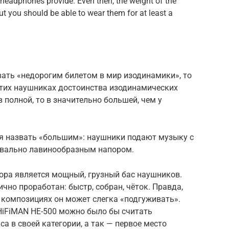
 headphones provide. Even then, the weight of the
t you should be able to wear them for at least a
вать «недорогим билетом в мир изодинамики», то
 этих наушниках достоинства изодинамических
в полной, то в значительно большей, чем у
ся назвать «большим»: наушники подают музыку с
квально лавинообразным напором.
ора является мощный, грузный бас наушников.
ично проработан: быстр, собран, чёток. Правда,
композициях он может слегка «подгуживать».
 HiFiMAN HE-500 можно было бы считать
а в своей категории, а так — первое место