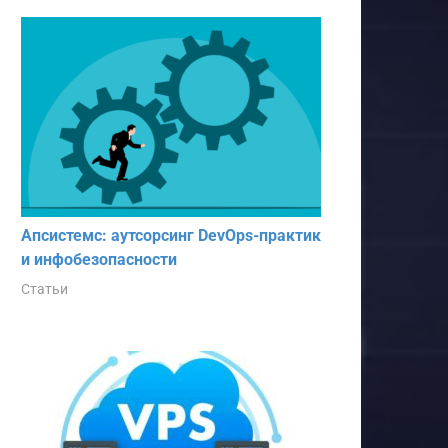
Апсистемс: аутсорсинг DevOps-практик
и инфобезопасности
Статьи