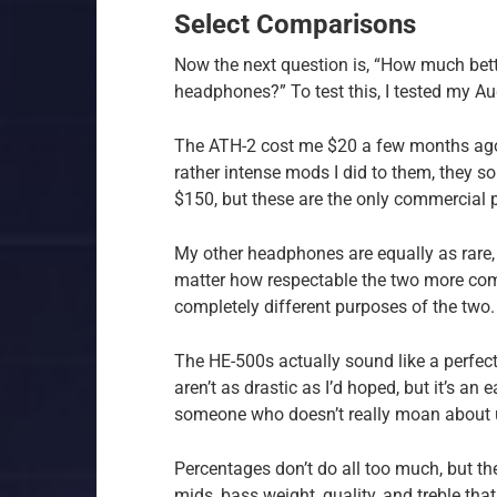
Select Comparisons
Now the next question is, “How much be
headphones?” To test this, I tested my A
The ATH-2 cost me $20 a few months ago an
rather intense mods I did to them, they 
$150, but these are the only commercial pl
My other headphones are equally as rare,
matter how respectable the two more com
completely different purposes of the two.
The HE-500s actually sound like a perfec
aren’t as drastic as I’d hoped, but it’s an
someone who doesn’t really moan about u
Percentages don’t do all too much, but th
mids, bass weight, quality, and treble that