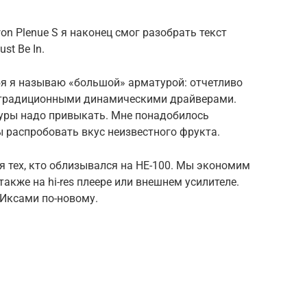
owon Plenue S я наконец смог разобрать текст
st Be In.
я я называю «большой» арматурой: отчетливо
 традиционными динамическими драйверами.
уры надо привыкать. Мне понадобилось
 распробовать вкус неизвестного фрукта.
ля тех, кто облизывался на HE-100. Мы экономим
также на hi-res плеере или внешнем усилителе.
Иксами по-новому.