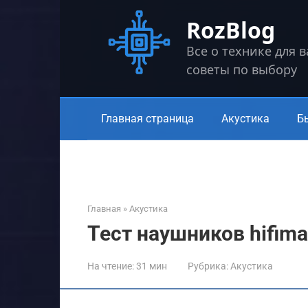
Перейти
RozBlog
к
контенту
Все о технике для 
советы по выбору
Главная страница
Акустика
Б
Главная
»
Акустика
Тест наушников hifima
На чтение:
31 мин
Рубрика:
Акустика