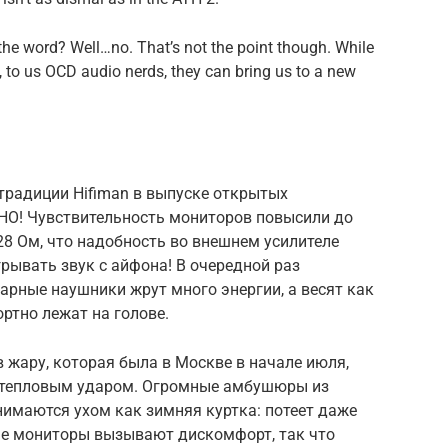
 the word? Well…no. That’s not the point though. While
se, to us OCD audio nerds, they can bring us to a new
 традиции Hifiman в выпуске открытых
НО! Чувствительность мониторов повысили до
28 Ом, что надобность во внешнем усилителе
рывать звук с айфона! В очередной раз
нарные наушники жрут много энергии, а весят как
ортно лежат на голове.
в жару, которая была в Москве в начале июля,
о тепловым ударом. Огромные амбушюры из
имаются ухом как зимняя куртка: потеет даже
ые мониторы вызывают дискомфорт, так что