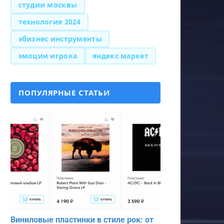
студии москвы
технология 2024
эбизнес инструменты
эмоции игрока
яндекс маркет
ПОПУЛЯРНЫЕ СТАТЬИ
Виниловые пластинки в стиле рок: от