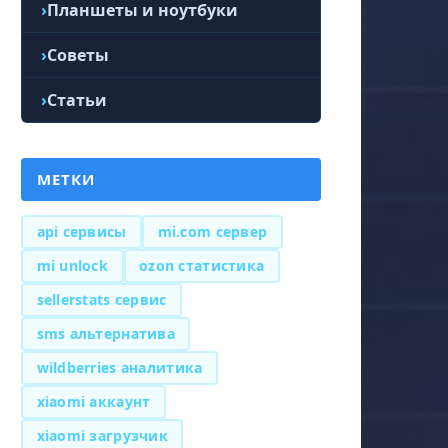
Планшеты и ноутбуки
Советы
Статьи
МЕТКИ
api сервисы
mi.com сервер
mi unlock
ozon статистика
sellerstats сервис
sms альтернатива
wildberries аналитика
xiaomi аккаунт
xiaomi загрузчик