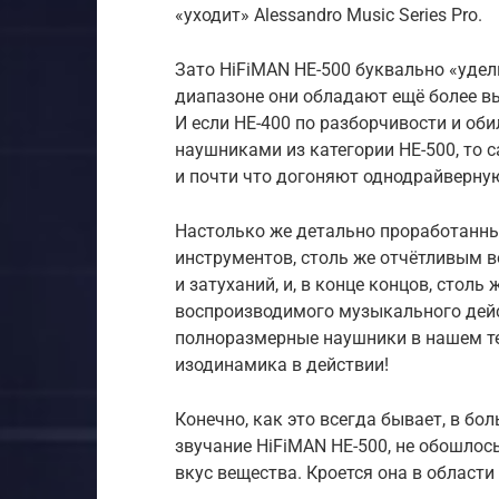
«уходит» Alessandro Music Series Pro.
Зато HiFiMAN HE-500 буквально «удел
диапазоне они обладают ещё более в
И если HE-400 по разборчивости и об
наушниками из категории HE-500, то 
и почти что догоняют однодрайверну
Настолько же детально проработанн
инструментов, столь же отчётливым 
и затуханий, и, в конце концов, сто
воспроизводимого музыкального дейст
полноразмерные наушники в нашем тес
изодинамика в действии!
Конечно, как это всегда бывает, в бо
звучание HiFiMAN HE-500, не обошлось
вкус вещества. Кроется она в области