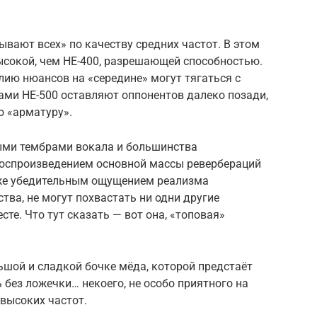
ывают всех» по качеству средних частот. В этом
ысокой, чем HE-400, разрешающей способностью.
илию нюансов на «середине» могут тягаться с
сами HE-500 оставляют оппонентов далеко позади,
ю «арматуру».
ыми тембрами вокала и большинства
воспроизведением основной массы ревербераций
ль же убедительным ощущением реализма
ва, не могут похвастать ни одни другие
те. Что тут сказать — вот она, «топовая»
льшой и сладкой бочке мёда, которой предстаёт
 без ложечки… некоего, не особо приятного на
 высоких частот.